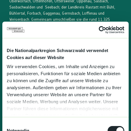
Oberwolfach, Ottenhöfen, Ottersweier, Oppenau, Sasbach,
Sasbachwalden und Seebach; der Landkreis Rastatt mit Bühl,
Bühlertal, Forbach, Gaggenau, Gernsbach, Loffenau und
Weisenbach. Gemeinsam umschließen sie die rund 11.325
Hektar große Fläche des
Nationalparks Schwarzwald
.
Seit November 2022 ist die Nationalparkregion Schwarzwald
als
"Nachhaltiges Reiseziel"
zertifiziert. Mit diesem Siegel wird
nach außen sichtbar, was das Handeln der Region seit jeher
Die Nationalparkregion Schwarzwald verwendet
bestimmt und eine wichtige Grundlage der Zusammenarbeit
Cookies auf dieser Website
darstellt.
Wir verwenden Cookies, um Inhalte und Anzeigen zu
personalisieren, Funktionen für soziale Medien anbieten
mehr zur Region
zu können und die Zugriffe auf unsere Website zu
analysieren. Außerdem geben wir Informationen zu Ihrer
Verwendung unserer Website an unsere Partner für
soziale Medien, Werbung und Analysen weiter. Unsere
Partner führen diese Informationen möglicherweise mit
weiteren Daten zusammen, die Sie ihnen bereitgestellt
haben oder die sie im Rahmen Ihrer Nutzung der Dienste
E
gesammelt haben.
Notwendig