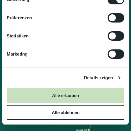
i
n
w
Präferenzen
i
l
l
Statistiken
i
g
Marketing
u
n
g
Details zeigen
s
a
u
Alle erlauben
s
w
Alle ablehnen
a
h
l