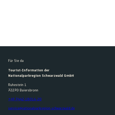
© Bla
ck Fo
rest C
ollecti
ve
Wegesperrungen
Für Sie da
Tourist-Information der
Nationalparkregion Schwarzwald GmbH
Ruhestein 1
72270 Baiersbronn
+49 7442-18016-20
service@nationalparkregion-schwarzwald.de