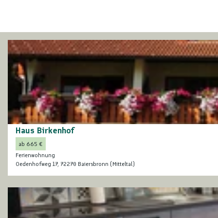
D
e
t
a
i
l
s
Haus Birkenhof
© Wolfgang Sieber
e
ab 665 €
i
Ferienwohnung
t
Oedenhofweg 17, 72270 Baiersbronn (Mitteltal)
e
'
D
H
e
a