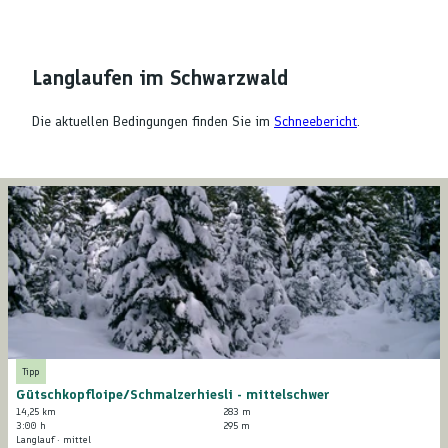
Langlaufen im Schwarzwald
Die aktuellen Bedingungen finden Sie im
Schneebericht
.
D
e
t
a
i
l
s
e
i
© Maria Winter, Premiumwanderort Bad Peterstal-Griesbach/Nationalparkregion Schwarzwald
Tipp
t
Gütschkopfloipe/Schmalzerhiesli - mittelschwer
e
14,25 km
283 m
'
3:00 h
295 m
Langlauf · mittel