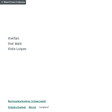
Z
© Black Forest Collective
DE
u
Telefon
Suche
m
I
n
h
a
Vielfalt.
l
Viel Wald.
t
Viele Loipen.
Nationalparkregion Schwarzwald
Urlaubsthemen
Winter
Langlauf