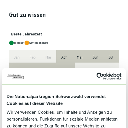
Gut zu wissen
Beste Jahreszeit
geeignet
wetterabhängig
Jan
Feb
Mär
Apr
Mai
Jun
Jul
Aug
Sep
Okt
Nov
Dez
Wegbeschreibung
Die Nationalparkregion Schwarzwald verwendet
Ein kurzes Stück Kastanienwald bringt den Walker zu den
Cookies auf dieser Website
Rebterrassen des bekannten Weines Hex vom Dasenstein. Mit
stetigem Blick auf das Rotweindorf führt der Weg entlang des
Wir verwenden Cookies, um Inhalte und Anzeigen zu
Langenbergs, dann stetig bergan über Iberg zum Ottenberg. Ehe
personalisieren, Funktionen für soziale Medien anbieten
es talabwärts über den Simmehof (mit Rastmöglichkeit) zurück
zu können und die Zugriffe auf unsere Website zu