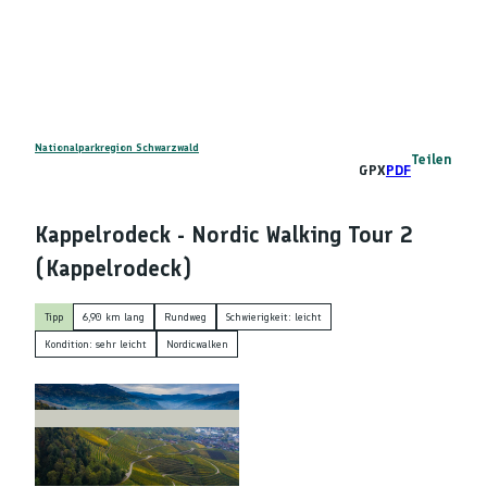
Z
DE
u
Telefon
Suche
m
I
n
h
a
Nationalparkregion Schwarzwald
Teilen
GPX
PDF
l
t
Kappelrodeck - Nordic Walking Tour 2
(Kappelrodeck)
Tipp
6,90 km lang
Rundweg
Schwierigkeit: leicht
Kondition: sehr leicht
Nordicwalken