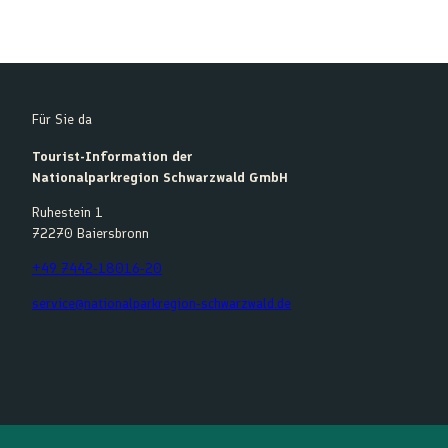
Für Sie da
Tourist-Information der
Nationalparkregion Schwarzwald GmbH
Ruhestein 1
72270 Baiersbronn
+49 7442-18016-20
service@nationalparkregion-schwarzwald.de
F
Y
I
K
a
o
n
o
c
u
s
m
e
t
t
o
b
u
a
o
o
b
g
t