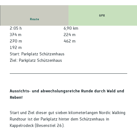
© Nationalparkregion Schwarzwald - Achertal
GPX
Route
2:05 h
6,90 km
374 m
224 m
270 m
462 m
192 m
Start: Parkplatz Schützenhaus
Ziel: Parkplatz Schützenhaus
Aussichts- und abwechslungsreiche Runde durch Wald und
Reben!
Start und Ziel dieser gut sieben kilometerlangen Nordic Walking
Rundtour ist der Parkplatz hinter dem Schützenhaus in
Kappelrodeck (Besenstiel 26).