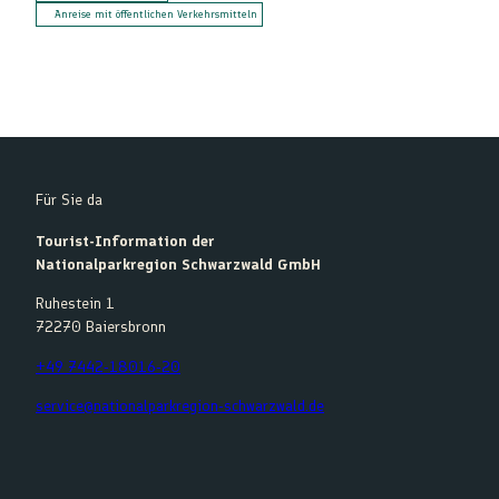
Anreise mit öffentlichen Verkehrsmitteln
Für Sie da
Tourist-Information der
Nationalparkregion Schwarzwald GmbH
Ruhestein 1
72270 Baiersbronn
+49 7442-18016-20
service@nationalparkregion-schwarzwald.de
F
Y
I
K
a
o
n
o