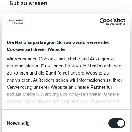
Gut zu wissen
Beste Jahreszeit
geeignet
wetterabhängig
Die Nationalparkregion Schwarzwald verwendet
Jan
Feb
Mär
Apr
Mai
Jun
Jul
Cookies auf dieser Website
Wir verwenden Cookies, um Inhalte und Anzeigen zu
Aug
Sep
Okt
Nov
Dez
personalisieren, Funktionen für soziale Medien anbieten
zu können und die Zugriffe auf unsere Website zu
Wegbeschreibung
analysieren. Außerdem geben wir Informationen zu Ihrer
Über den Westweg geht es bis zum ersten Parkplatz. nach
Verwendung unserer Website an unsere Partner für
Überquerung der Bundesstraße moderater Absteig hinunter zum
soziale Medien, Werbung und Analysen weiter. Unsere
Ellbachsee. Dort dann steiler Ansteig zum Ellbachseeblick. Über
Partner führen diese Informationen möglicherweise mit
das Ski-Stadion zurück zum Ausgangspunkt.
weiteren Daten zusammen, die Sie ihnen bereitgestellt
haben oder die sie im Rahmen Ihrer Nutzung der Dienste
E
Toureigenschaften
gesammelt haben.
Notwendig
i
n
Rundweg