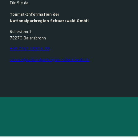
Für Sie da
Tourist-Information der
Nationalparkregion Schwarzwald GmbH
Ruhestein 1
72270 Baiersbronn
+49 7442-18016-20
service@nationalparkregion-schwarzwald.de
F
Y
I
K
a
o
n
o
c
u
s
m
e
t
t
o
b
u
a
o
o
b
g
t
o
e
r
k
a
m