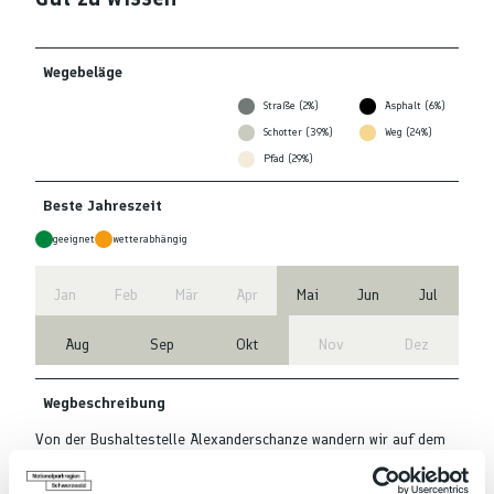
Wegebeläge
Straße (2%)
Asphalt (6%)
Schotter (39%)
Weg (24%)
Pfad (29%)
Beste Jahreszeit
geeignet
wetterabhängig
Jan
Feb
Mär
Apr
Mai
Jun
Jul
Aug
Sep
Okt
Nov
Dez
Wegbeschreibung
Von der Bushaltestelle Alexanderschanze wandern wir auf dem
Renchtalsteig in Richtung Bauernkopf und folgen den Schildern
vorbei an der Hildahütte bis zum Standort Über der