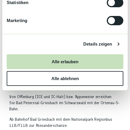
l
Statistiken
So erreichen Sie den Bahnhof in Bad Peterstal-Griesbach:
i
g
Autobahn A5, Ausfahrt Appenweier, B28 über Oberkirch und
Marketing
Oppenau nach Bad Peterstal-Griesbach, Ortskern von Bad
u
Griesbach, der Bahnhof befindet sich auf der rechten Seite
n
g
Autobahn A81, Ausfahrt Horb, B28 über Freudenstadt nach Bad
Details zeigen
s
Peterstal-Griesbach, Ortskern Bad Peterstal, Ortskern von Bad
a
Griesbach, der Bahnhof befindet sich auf der linken Seite
u
Alle erlauben
Parken
s
Kostenfreie Parkplätze am Bahnhof Bad Griesbach oder Bahnhof
w
Bad Peterstal.
Alle ablehnen
a
h
Öffentliche Verkehrsmittel
l
Von Offenburg (ICE und IC-Halt) bzw. Appenweier erreichen
Sie Bad Peterstal-Griesbach im Schwarzwald mit der Ortenau-S-
Bahn.
Ab Bahnhof Bad Griesbach mit dem Nationalpark Regionbus
118/F118 zur Alexanderschanze.