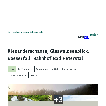
Z
DE
u
Telefon
Suche
m
I
n
h
a
Nationalparkregion Schwarzwald
Teilen
GPX
PDF
l
t
Alexanderschanze, Glaswaldseeblick,
Wasserfall, Bahnhof Bad Peterstal
Tipp
17,42 km lang
Schwierigkeit: mittel
Kondition: leicht
Tolles Panorama
Wandern