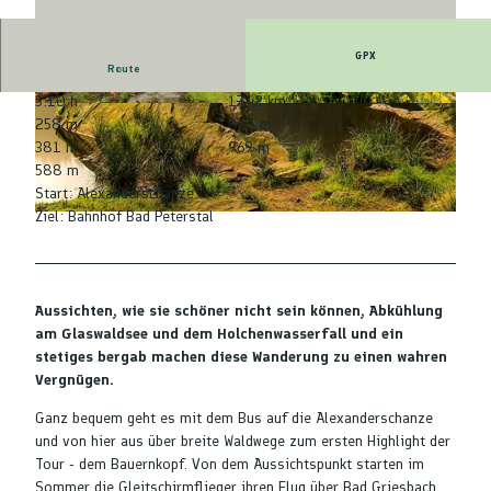
GPX
Route
5:10 h
17,42 km
© Premiumwanderort Bad Peterstal-Griesbach/
© Premiumwanderort Bad Peterstal-Griesbach/
258 m
841 m
Nationalparkregion Schwarzwald
Nationalparkregion Schwarzwald
381 m
969 m
588 m
Start: Alexanderschanze
Ziel: Bahnhof Bad Peterstal
Aussichten, wie sie schöner nicht sein können, Abkühlung
am Glaswaldsee und dem Holchenwasserfall und ein
stetiges bergab machen diese Wanderung zu einen wahren
Vergnügen.
Ganz bequem geht es mit dem Bus auf die Alexanderschanze
und von hier aus über breite Waldwege zum ersten Highlight der
Tour - dem Bauernkopf. Von dem Aussichtspunkt starten im
Sommer die Gleitschirmflieger ihren Flug über Bad Griesbach.