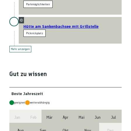
Parkmöglichkeiten
©
Hütte am Sankenbachsee mit Grillstelle
Picknickplatz
Mehr anzeigen
Gut zu wissen
Beste Jahreszeit
geeignet
wetterabhängig
Jan
Feb
Mär
Apr
Mai
Jun
Jul
Aug
Sep
Okt
Nov
Dez