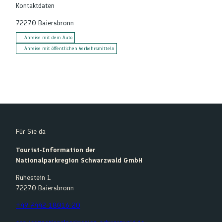
Kontaktdaten
72270
Baiersbronn
Anreise mit dem Auto
Anreise mit öffentlichen Verkehrsmitteln
Für Sie da
Tourist-Information der
Nationalparkregion Schwarzwald GmbH
Ruhestein 1
72270 Baiersbronn
+49 7442-18016-20