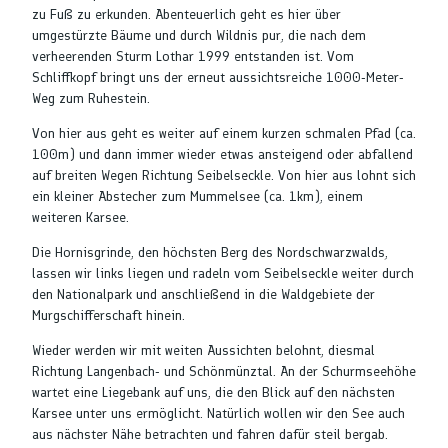
zu Fuß zu erkunden. Abenteuerlich geht es hier über
umgestürzte Bäume und durch Wildnis pur, die nach dem
verheerenden Sturm Lothar 1999 entstanden ist. Vom
Schliffkopf bringt uns der erneut aussichtsreiche 1000-Meter-
Weg zum Ruhestein.
Von hier aus geht es weiter auf einem kurzen schmalen Pfad (ca.
100m) und dann immer wieder etwas ansteigend oder abfallend
auf breiten Wegen Richtung Seibelseckle. Von hier aus lohnt sich
ein kleiner Abstecher zum Mummelsee (ca. 1km), einem
weiteren Karsee.
Die Hornisgrinde, den höchsten Berg des Nordschwarzwalds,
lassen wir links liegen und radeln vom Seibelseckle weiter durch
den Nationalpark und anschließend in die Waldgebiete der
Murgschifferschaft hinein.
Wieder werden wir mit weiten Aussichten belohnt, diesmal
Richtung Langenbach- und Schönmünztal. An der Schurmseehöhe
wartet eine Liegebank auf uns, die den Blick auf den nächsten
Karsee unter uns ermöglicht. Natürlich wollen wir den See auch
aus nächster Nähe betrachten und fahren dafür steil bergab.