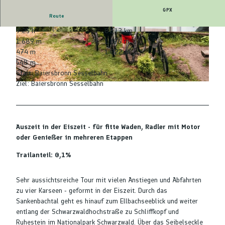
GPX
Route
9:25 h
81,13 km
© Stefan Kuhn Photography, Nationalparkregio
© Max Günter, Nationalparkregion Schwarzwal
1.689 m
1.696 m
n Schwarzwald - Baiersbronn
d - Baiersbronn |
CC-BY-ND
474 m
1.022 m
548 m
Start: Baiersbronn Sesselbahn
Ziel: Baiersbronn Sesselbahn
© Max Günter, Nationalparkregion Schwarzwald - Baiersbronn |
CC-BY-ND
Auszeit in der Eiszeit - für fitte Waden, Radler mit Motor
oder Genießer in mehreren Etappen
Trailanteil: 0,1%
Sehr aussichtsreiche Tour mit vielen Anstiegen und Abfahrten
zu vier Karseen - geformt in der Eiszeit. Durch das
Sankenbachtal geht es hinauf zum Ellbachseeblick und weiter
entlang der Schwarzwaldhochstraße zu Schliffkopf und
Ruhestein im Nationalpark Schwarzwald. Über das Seibelseckle