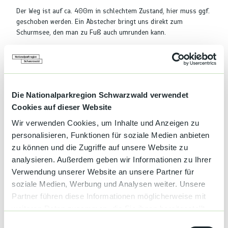
Der Weg ist auf ca. 400m in schlechtem Zustand, hier muss ggf.
geschoben werden. Ein Abstecher bringt uns direkt zum
Schurmsee, den man zu Fuß auch umrunden kann.
Auf der anschließenden Abfahrt können sich die Beine erholen,
die Bremsfinger haben ordentlich was zu tun. Ein Stück rollen
wir an der Schönmünz entlang. Wer Hunger oder Durst hat, fährt
an der Schifferstraße zunächst geradeaus und findet diverse
Einkehr- und Versorgungsmöglichkeiten.
Die Nationalparkregion Schwarzwald verwendet
Cookies auf dieser Website
Anschließend geht es wieder bergauf zum letzten Karsee auf
unserer Runde - dem Huzenbacher See. Kommen wir zur
Wir verwenden Cookies, um Inhalte und Anzeigen zu
richtigen Jahreszeit, stehen die unzähligen Seerosen in voller
personalisieren, Funktionen für soziale Medien anbieten
Blüte. Bei der Umrundung des Sees öffnen sich verschiedene
zu können und die Zugriffe auf unsere Website zu
Blickwinkel und diese Naturschönheit zieht uns in ihren Bann.
analysieren. Außerdem geben wir Informationen zu Ihrer
Natürlich darf auch hier der Blick von oben nicht fehlen, den wir
Verwendung unserer Website an unsere Partner für
nach einem Anstieg vom Huzenbacher Seeblick aus genießen
soziale Medien, Werbung und Analysen weiter. Unsere
können.
Partner führen diese Informationen möglicherweise mit
Anschließend geht es zum Überzwercher Berg und von dort auf
weiteren Daten zusammen, die Sie ihnen bereitgestellt
einem asphaltierten Weg steil aber komfortabel hinunter ins
haben oder die sie im Rahmen Ihrer Nutzung der Dienste
E
idyllische Tonbachtal. Hier folgen wir immer dem Verlauf des