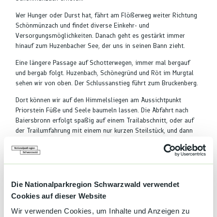
Wer Hunger oder Durst hat, fährt am Flößerweg weiter Richtung
Schönmünzach und findet diverse Einkehr- und
Versorgungsmöglichkeiten. Danach geht es gestärkt immer
hinauf zum Huzenbacher See, der uns in seinen Bann zieht.
Eine längere Passage auf Schotterwegen, immer mal bergauf
und bergab folgt. Huzenbach, Schönegründ und Röt im Murgtal
sehen wir von oben. Der Schlussanstieg führt zum Bruckenberg.
Dort können wir auf den Himmelsliegen am Aussichtpunkt
Priorstein Füße und Seele baumeln lassen. Die Abfahrt nach
Baiersbronn erfolgt spaßig auf einem Trailabschnitt, oder auf
der Trailumfahrung mit einem nur kurzen Steilstück, und dann
vorbei am Seidtenhof zurück nach Baiersbronn.
Abkürzung: Eine Abkürzungsmöglichkeit besteht am
Huzenbacher See. Bitte an der Kleemisse zunächst nach links
zum Huzenbacher Seeblick und die Aussicht genießen!
Die Nationalparkregion Schwarzwald verwendet
Cookies auf dieser Website
Toureigenschaften
Wir verwenden Cookies, um Inhalte und Anzeigen zu