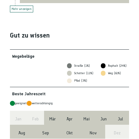
Mehr anzeigen
Gut zu wissen
Wegebeläge
Straße (1%)
Asphalt (24%)
Schotter (11%)
Weg (61%)
Pfad (3%)
Beste Jahreszeit
geeignet
wetterabhängig
Jan
Feb
Mär
Apr
Mai
Jun
Jul
Aug
Sep
Okt
Nov
Dez