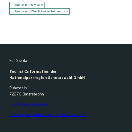
Anreise mit dem Auto
Anreise mit öffentlichen Verkehrsmitteln
Für Sie da
Tourist-Information der
Nationalparkregion Schwarzwald GmbH
Ruhestein 1
72270 Baiersbronn
+49 7442-18016-20
service@nationalparkregion-schwarzwald.de