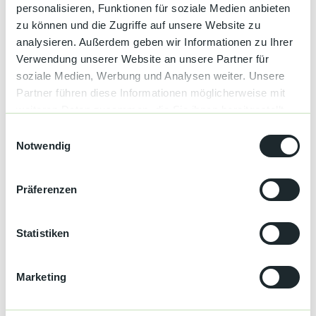
personalisieren, Funktionen für soziale Medien anbieten
Einkehrmöglichkeit
zu können und die Zugriffe auf unsere Website zu
analysieren. Außerdem geben wir Informationen zu Ihrer
Rundweg
Verwendung unserer Website an unsere Partner für
soziale Medien, Werbung und Analysen weiter. Unsere
Ausrüstung
Partner führen diese Informationen möglicherweise mit
MTB
weiteren Daten zusammen, die Sie ihnen bereitgestellt
haben oder die sie im Rahmen Ihrer Nutzung der Dienste
E
E-MTB
gesammelt haben.
Notwendig
i
und sonst gilt wie immer:
n
w
Helm, Handschuhe, Rucksack mit Erste Hilfe Set, Schlauch,
Präferenzen
Pumpe und Werkzeug.
i
l
Regenkleidung und was Warmes für die Abfahrten.
l
Statistiken
i
Anreise & Parken
g
Marketing
u
Parken
n
Parkhaus am Rosenplatz (gebührenpflichtig), Rosenplatz,