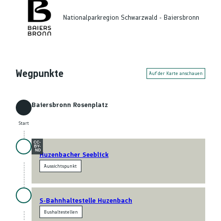
Nationalparkregion Schwarzwald - Baiersbronn
Wegpunkte
Auf der Karte anschauen
Baiersbronn Rosenplatz
Start
Start
CC-
BY-
ND
Huzenbacher Seeblick
Aussichtspunkt
S-Bahnhaltestelle Huzenbach
Bushaltestellen