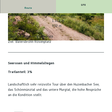
GPX
Route
5:45 h
52,42 km
© Max Günter, Baiersbronn Touristik/Max Günt
© Max Günter, Baiersbronn Touristik/Max Günt
1.317 m
1.312 m
er |
CC-BY-ND
er |
CC-BY-ND
475 m
932 m
457 m
Start: Baiersbronn Rosenplatz
Ziel: Baiersbronn Rosenplatz
© Max Günter, Nationalparkregion Schwarzwald - Baiersbronn |
CC-BY-ND
Seerosen und Himmelsliegen
Trailanteil: 3%
Landschaftlich sehr reizvolle Tour über den Huzenbacher See,
das Schönmünztal und das untere Murgtal, die hohe Ansprüche
an die Kondition stellt.