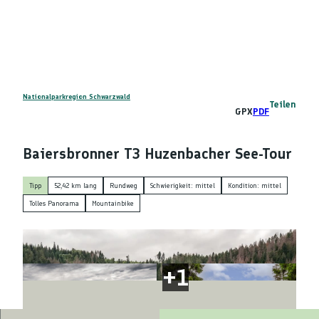
Z
DE
u
Telefon
Suche
m
I
n
h
a
Nationalparkregion Schwarzwald
Teilen
GPX
PDF
l
t
Baiersbronner T3 Huzenbacher See-Tour
Tipp
52,42 km lang
Rundweg
Schwierigkeit: mittel
Kondition: mittel
Tolles Panorama
Mountainbike