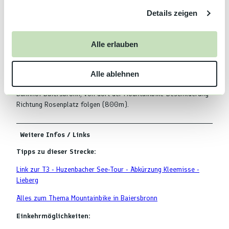
g
72270 Baiersbronn
Details zeigen
s
Parkplatz am Freibad (gebührenfrei, ca. 250m zum
a
Startpunkt), Wilhelm-Münster-Straße 26, 72270
u
Baiersbronn
Alle erlauben
s
w
Öffentliche Verkehrsmittel
Alle ablehnen
a
Anreise mit der Bahn:
h
Bahnhof Baiersbronn, von dort der Mountainbike-Beschilderung
l
Richtung Rosenplatz folgen (800m).
Weitere Infos / Links
Tipps zu dieser Strecke:
Link zur T3 - Huzenbacher See-Tour - Abkürzung Kleemisse -
Lieberg
Alles zum Thema Mountainbike in Baiersbronn
Einkehrmöglichkeiten: