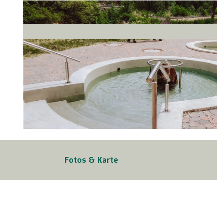
© Baiersbronn Touristik/ Max Günter, Nationalparkregion Schwarzwald - Baiersbronn |
CC-BY-ND
Fotos & Karte