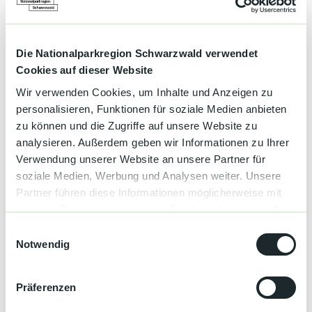
Preisinformationen
Die Nationalparkregion Schwarzwald verwendet
Eintritt frei
Cookies auf dieser Website
Zahlungsmöglichkeiten
Wir verwenden Cookies, um Inhalte und Anzeigen zu
personalisieren, Funktionen für soziale Medien anbieten
Eintritt frei
zu können und die Zugriffe auf unsere Website zu
analysieren. Außerdem geben wir Informationen zu Ihrer
Autor:in
Verwendung unserer Website an unsere Partner für
api user toubiz
soziale Medien, Werbung und Analysen weiter. Unsere
Partner führen diese Informationen möglicherweise mit
Organisation
weiteren Daten zusammen, die Sie ihnen bereitgestellt
Sasbachwalden
haben oder die sie im Rahmen Ihrer Nutzung der Dienste
E
gesammelt haben.
Notwendig
i
Lizenz (Stammdaten)
n
api user toubiz
w
Präferenzen
i