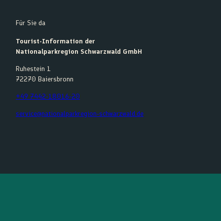
Für Sie da
Tourist-Information der
Nationalparkregion Schwarzwald GmbH
Ruhestein 1
72270 Baiersbronn
+49 7442-18016-20
service@nationalparkregion-schwarzwald.de
F
Y
I
K
a
o
n
o
c
u
s
m
e
t
t
o
b
u
a
o
o
b
g
t
o
e
r
k
a
m