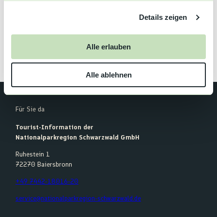
76593
Gernsbach
g
Details zeigen
s
Anreise mit dem Auto
a
Anreise mit öffentlichen Verkehrsmitteln
u
Alle erlauben
s
w
Alle ablehnen
a
h
l
Für Sie da
Tourist-Information der
Nationalparkregion Schwarzwald GmbH
Ruhestein 1
72270 Baiersbronn
+49 7442-18016-20
service@nationalparkregion-schwarzwald.de