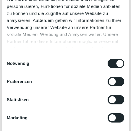
Reichental, Kaltenbronn, Bad Wildbad. Der L76b ca. 1,7km folgen.
Der Parkplatz liegt links der Straße.
personalisieren, Funktionen für soziale Medien anbieten
zu können und die Zugriffe auf unsere Website zu
Autor:in
analysieren. Außerdem geben wir Informationen zu Ihrer
Verwendung unserer Website an unsere Partner für
Katrin Schmitt
soziale Medien, Werbung und Analysen weiter. Unsere
Partner führen diese Informationen möglicherweise mit
Organisation
weiteren Daten zusammen, die Sie ihnen bereitgestellt
Gernsbach
haben oder die sie im Rahmen Ihrer Nutzung der Dienste
E
gesammelt haben.
Notwendig
i
n
w
Präferenzen
i
In der Nähe
Auf der Karte anschauen
l
l
Statistiken
i
g
Kontaktdaten
Marketing
u
Reichentaler Straße
n