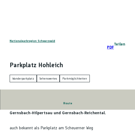
Z
DE
u
Telefon
Suche
m
I
n
h
a
Nationalparkregion Schwarzwald
Teilen
PDF
l
t
Parkplatz Hohleich
Wanderparkplatz
Sehenswertes
Parkmöglichkeiten
Route
Parkplatz Hohleich, Wanderparkplatz, L76b zwischen
Gernsbach-Hilpertsau und Gernsbach-Reichental.
auch bekannt als Parkplatz am Scheuerner Weg