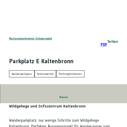
Z
DE
u
Telefon
Suche
m
I
n
h
a
Nationalparkregion Schwarzwald
Teilen
PDF
l
t
Parkplatz E Kaltenbronn
Wanderparkplatz
Sehenswertes
Parkmöglichkeiten
Route
Wanderparkplatz, Parkplatz E Kaltenbronn, Nähe
Wildgehege und Infozentrum Kaltenbronn
Wanderparkplatz, nur wenige Schritte zum Wildgehege
Kaltenbronn. Perfekter Ausgangspunkt für Wanderungen zum