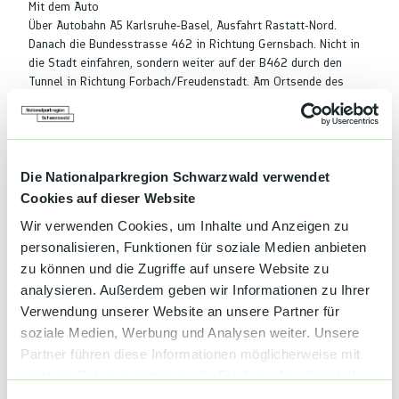
Mit dem Auto
Über Autobahn A5 Karlsruhe-Basel, Ausfahrt Rastatt-Nord.
Danach die Bundesstrasse 462 in Richtung Gernsbach. Nicht in
die Stadt einfahren, sondern weiter auf der B462 durch den
Tunnel in Richtung Forbach/Freudenstadt. Am Ortsende des
Ortsteiles Hilpertsau links die Bahnlinie überqueren in Richtung
Reichental, Kaltenbronn, Bad Wildbad. Der Straße ca. 15 km bis
Kaltenbronn folgen.
Autobahn A8 bis Pforzheim, weiter auf die Bundesstraße 294
bis Calmbach, rechts abiegen richtung Bad Wildbad, weiter die
Die Nationalparkregion Schwarzwald verwendet
L351 Richtung Enzklösterle bis Sprollenmühle, rechts auf L76b
Cookies auf dieser Website
bis Kaltenbronn
Wir verwenden Cookies, um Inhalte und Anzeigen zu
Von Freudenstadt auf der Bundesstraße 294 Richtung
personalisieren, Funktionen für soziale Medien anbieten
Pforzheim, nach Seewald links auf Freudenstädter Straße
zu können und die Zugriffe auf unsere Website zu
Richtung Enzklösterle, weiter die L351 bis Sprollenmühle, links
auf L76b bis Kaltenbronn.
analysieren. Außerdem geben wir Informationen zu Ihrer
ÖPNV
Verwendung unserer Website an unsere Partner für
Gernsbach hat Anschluss an das Nahverkehrsnetz des
soziale Medien, Werbung und Analysen weiter. Unsere
Karlsruher Verkehrsverbunds. Nutzen Sie die
Partner führen diese Informationen möglicherweise mit
Stadtbahnhaltestelle Gernsbach Bahnhof mit der Stadtbahnlinie
weiteren Daten zusammen, die Sie ihnen bereitgestellt
S8/S81. Steigen Sie dort in die Buslinie 242 zum Kaltenbronn
haben oder die sie im Rahmen Ihrer Nutzung der Dienste