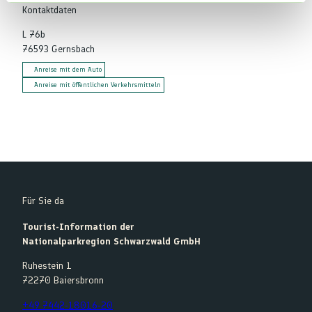
l
Kontaktdaten
L 76b
76593
Gernsbach
Anreise mit dem Auto
Anreise mit öffentlichen Verkehrsmitteln
Für Sie da
Tourist-Information der
Nationalparkregion Schwarzwald GmbH
Ruhestein 1
72270 Baiersbronn
+49 7442-18016-20