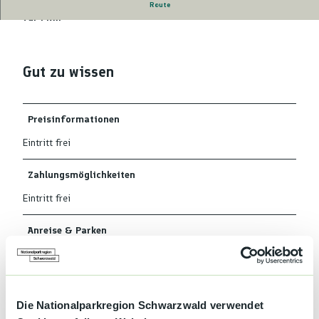
Der Parkplatz Brandrüttel bietet kostenfreie Stellplätze
Route
für PKW.
Gut zu wissen
Preisinformationen
Eintritt frei
Zahlungsmöglichkeiten
Eintritt frei
Anreise & Parken
Sasbachwalden erreicht man über die Autobahn A5 (Karlsruhe-
Basel), dort die Ausfahrt Achern nehmen und den
Beschilderungen nach Sasbachwalden folgen.
Alternativ finden Sie Sasbachwalden durch den Schwarzwald über
Die Nationalparkregion Schwarzwald verwendet
die A81, Freudenstadt und B500 (Schwarzwaldhochstraße).