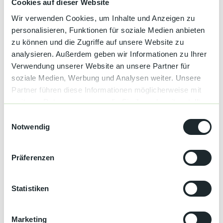
Cookies auf dieser Website
Wir verwenden Cookies, um Inhalte und Anzeigen zu
Autor:in
personalisieren, Funktionen für soziale Medien anbieten
Tourist-Info Sasbachwalden
zu können und die Zugriffe auf unsere Website zu
analysieren. Außerdem geben wir Informationen zu Ihrer
Organisation
Verwendung unserer Website an unsere Partner für
Sasbachwalden
soziale Medien, Werbung und Analysen weiter. Unsere
Partner führen diese Informationen möglicherweise mit
Lizenz (Stammdaten)
weiteren Daten zusammen, die Sie ihnen bereitgestellt
Tourist-Info Sasbachwalden
haben oder die sie im Rahmen Ihrer Nutzung der Dienste
E
gesammelt haben.
Notwendig
i
n
w
Präferenzen
i
l
l
Statistiken
In der Nähe
Auf der Karte anschauen
i
g
Marketing