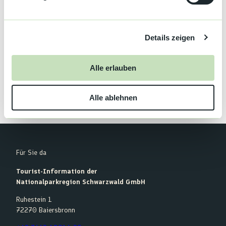
u
n
Kontaktdaten
g
Details zeigen
s
77887
Sasbachwalden
a
Anreise mit dem Auto
u
Alle erlauben
Anreise mit öffentlichen Verkehrsmitteln
s
w
Alle ablehnen
a
h
l
Für Sie da
Tourist-Information der
Nationalparkregion Schwarzwald GmbH
Ruhestein 1
72270 Baiersbronn