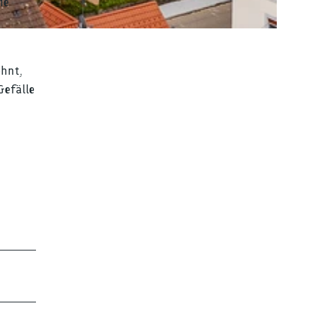
ie
ehnt,
Gefälle