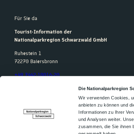
Für Sie da
Tourist-Information der
Nationalparkregion Schwarzwald GmbH
Ruhestein 1
72270 Baiersbronn
+49 7442-18016-20
service@nationalparkregion-schwarzwald.de
Die Nationalparkregion S
Wir verwenden Cookies, um
anbieten zu können und di
F
Y
I
K
Informationen zu Ihrer Ve
a
o
n
o
und Analysen weiter. Unse
c
u
s
m
e
t
t
o
zusammen, die Sie ihnen b
b
u
a
o
gesammelt haben.