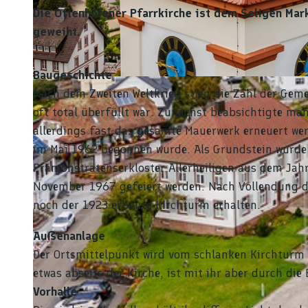
Die Ottenhöfener Pfarrkirche ist dem Seligen Mar
geweiht.
Baugeschichte
© Tourist-Info Ottenhöfen (c) Nicolai Stotz |
CC-BY-SA
Nach dem Zweiten Weltkrieg stieg die Zahl der Gem
oft total überfüllt war. Zunächst beabsichtigte man
allerdings fast das gesamte Mauerwerk erneuert we
im Mai 1962 begonnen wurde. Als Grundstein wurde
Prämonstratenserkloster Allerheiligen aus dem Jahr
November 1967 gefeiert werden. Nach Vollendung de
noch der 1923 erbaute Kirchturm erhalten.
Außenanlage
Der Ortsmittelpunkt wird vom schlanken Kirchturm
etwas abseits der Kirche, ist mit ihr aber durch di
Vorhalle