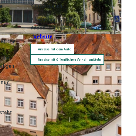
a
Kontaktdaten
Allerheiligenstraße 11
77883
Ottenhöfen im Schwarzwald
Website
 Kirche
Anreise mit dem Auto
, der
Anreise mit öffentlichen Verkehrsmitteln
aligen
 nur
steht