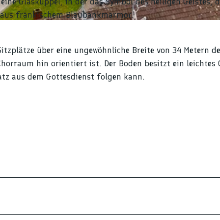
h eine Glaskuppel, in der das Symbol des heiligen Geistes, d
ein aus fränkischem Blaubankmarmor.
itzplätze über eine ungewöhnliche Breite von 34 Metern d
rraum hin orientiert ist. Der Boden besitzt ein leichtes 
atz aus dem Gottesdienst folgen kann.