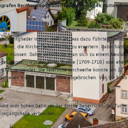
kgrafen Bernhard von Baden und der heiligen Mutter Ann
© Tourist-Info Ottenhöfen (RV) |
CC-BY-SA
eindemitglieder immer mehr an, was dazu führte, dass die
 daher, die Kirche fächerförmig zu erweitern. Dabei hätte
rden müssen. Daher entschloss man sich zu einem Neubau
 der Wappenstein des Abtes Breßle (1709-1718) vom ehem
 1711 verwendet. Die feierliche Kirchweihe konnte am 12.
r neuen Kirche wurde die alte abgebrochen. Von ihr blieb
 und vom hohen Gebäude der Kirche beherrscht. Der Turm 
e Eingangshalle verbunden.