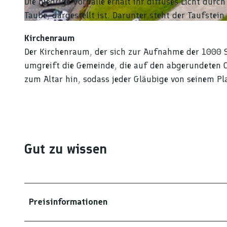
Die niedrige Vorhalle erhält ihr diffuses Licht durc
Taube, dargestellt ist. Darunter steht der Taufst
© Tourist-Info Ottenhöfen (c) Nicolai Stotz |
CC-BY-SA
Kirchenraum
Der Kirchenraum, der sich zur Aufnahme der 1000 S
umgreift die Gemeinde, die auf den abgerundeten Cho
zum Altar hin, sodass jeder Gläubige von seinem Pl
Gut zu wissen
Preisinformationen