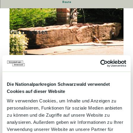
Route
Röhrbrunnen mit Brunnenbrief zur Nutzung
Gut zu wissen
R
o
Autor:in
e
R
Tourist-Info Achern
h
o
r
e
b
Organisation
h
r
r
Die Nationalparkregion Schwarzwald verwendet
Nationalparkregion Schwarzwald
u
b
Cookies auf dieser Website
n
r
Lizenz (Stammdaten)
n
Wir verwenden Cookies, um Inhalte und Anzeigen zu
u
e
personalisieren, Funktionen für soziale Medien anbieten
n
Tourist-Info Achern
n
n
zu können und die Zugriffe auf unsere Website zu
e
analysieren. Außerdem geben wir Informationen zu Ihrer
n
Verwendung unserer Website an unsere Partner für
2