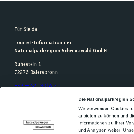
Für Sie da
Tourist-Information der
Nationalparkregion Schwarzwald GmbH
Ruhestein 1
72270 Baiersbronn
+49 7442-18016-20
service@nationalparkregion-schwarzwald.de
Die Nationalparkregion S
Wir verwenden Cookies, um
anbieten zu können und di
F
Y
I
K
Informationen zu Ihrer Ve
a
o
n
o
und Analysen weiter. Unse
c
u
s
m