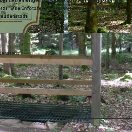
 bei der einstigen Glashütte auf dem Hirschkopf. Der
zt. Eine Infotafel gibt Hinweise zu den früheren
reudenstadt.
© Isabel Blüher-Hanas, Nationalparkregion Schwarzwald
denstadt