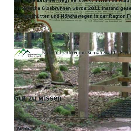
Der Gallenbrunnen liegt versteckt mitten im Wald
historische Glasbrunnen wurde 2011 instand geset
Waldglashütten und Mönchswegen in der Region F
© Isabel Blüher-Hanas, Nationalparkregion Schwarzwald - Freudenstadt
Nationalparkregion Schwarzwald - Freu
Gut zu wissen
Autor:in