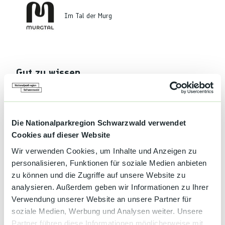
Im Tal der Murg
Gut zu wissen
Autor:in
Die Nationalparkregion Schwarzwald verwendet
Francoise Geyer
Cookies auf dieser Website
Organisation
Wir verwenden Cookies, um Inhalte und Anzeigen zu
Im Tal der Murg
personalisieren, Funktionen für soziale Medien anbieten
zu können und die Zugriffe auf unsere Website zu
analysieren. Außerdem geben wir Informationen zu Ihrer
Verwendung unserer Website an unsere Partner für
soziale Medien, Werbung und Analysen weiter. Unsere
In der Nähe
Partner führen diese Informationen möglicherweise mit
Auf der Karte anschauen