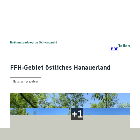
Z
DE
u
Telefon
Suche
m
I
n
h
a
Nationalparkregion Schwarzwald
Teilen
PDF
l
t
FFH-Gebiet östliches Hanauerland
Naturschutzgebiet