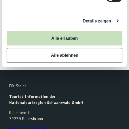
u
In der Nähe
Auf der Karte anschauen
n
g
Details zeigen
s
a
Anreise mit dem Auto
u
Alle erlauben
Anreise mit öffentlichen Verkehrsmitteln
s
w
Alle ablehnen
a
h
l
Für Sie da
Tourist-Information der
Nationalparkregion Schwarzwald GmbH
Ruhestein 1
72270 Baiersbronn
+49 7442-18016-20