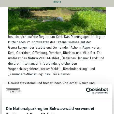
Route
Das FFH-Gebiet „ Östliches Hanauer Land“ liegt in der
Offenburger Rheinebene.
© Nadine Fund, Nationalparkregion Schwarzwa
© Nadine Fund, Nationalparkregion Schwarzwa
ld - Renchtal/Durbach
ld - Renchtal/Durbach
Der Name geht zurück auf die Grafschaft Hanau-Lichtenberg und
bezieht sich auf die Region um Kehl. Das Planungsgebiet liegt in
© Nadine Fund, Nationalparkregion Schwarzwald - Renchtal/Durbach
Mittelbaden im Nordwesten des Ortenaukreises auf den
Gemarkungen der Städte und Gemeinden Achern, Appenweier,
Kehl, Oberkirch, Offenburg, Renchen, Rheinau und Willstätt. Es
umfasst das Natura 2000-Gebiet „Östliches Hanauer Land“und
die drei miteinander in Verbindung stehenden
Vogelschutzgebiete „Korker Wald“, „Renchniederung“ und
„Kammbach-Niederung“ bzw. Teile davon.
Gewässersysteme und Niederungen von Acher, Rench und
Kammbach bestimmen das Landschaftsbild und sind zum
großen Teil für den ökologischer Wert des Gebiets
verantwortlich. Naturnahe Wälder und Wiesen, oft auf
grundwassernahen Standorten werden von Gräben und
Die Nationalparkregion Schwarzwald verwendet
Fließgewässern durchzogen, gelegentlich gesäumt von