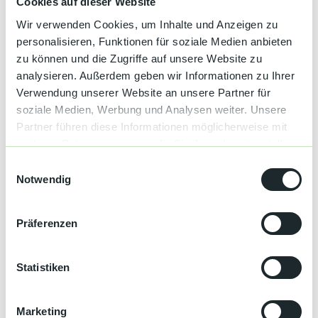
Cookies auf dieser Website
Hochstaudenfluren oder Gehölzen. Hier ist eine
außergewöhnlich große Artenvielfalt sowohl bei Pflanzen als
Wir verwenden Cookies, um Inhalte und Anzeigen zu
auch bei Tieren anzutreffen.
personalisieren, Funktionen für soziale Medien anbieten
zu können und die Zugriffe auf unsere Website zu
analysieren. Außerdem geben wir Informationen zu Ihrer
Verwendung unserer Website an unsere Partner für
soziale Medien, Werbung und Analysen weiter. Unsere
Gut zu wissen
Partner führen diese Informationen möglicherweise mit
weiteren Daten zusammen, die Sie ihnen bereitgestellt
haben oder die sie im Rahmen Ihrer Nutzung der Dienste
E
Autor:in
gesammelt haben.
Notwendig
i
Nadine Fund
n
w
Präferenzen
Organisation
i
Nationalparkregion Schwarzwald - Renchtal/Durbach
l
l
Statistiken
i
g
Marketing