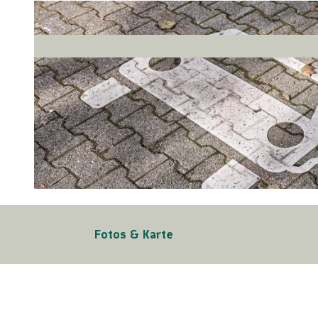
© TMBW, Christoph Düpper |
CC-BY-SA
Fotos & Karte