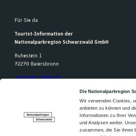
Für Sie da
Tourist-Information der
Nationalparkregion Schwarzwald GmbH
Ruhestein 1
72270 Baiersbronn
+49 7442-18016-20
service@nationalparkregion-schwarzwald.de
Die Nationalparkregion S
Wir verwenden Cookies, um
anbieten zu können und di
F
Y
I
K
Informationen zu Ihrer Ve
a
o
n
o
und Analysen weiter. Unse
c
u
s
m
e
t
t
o
zusammen, die Sie ihnen b
b
u
a
o