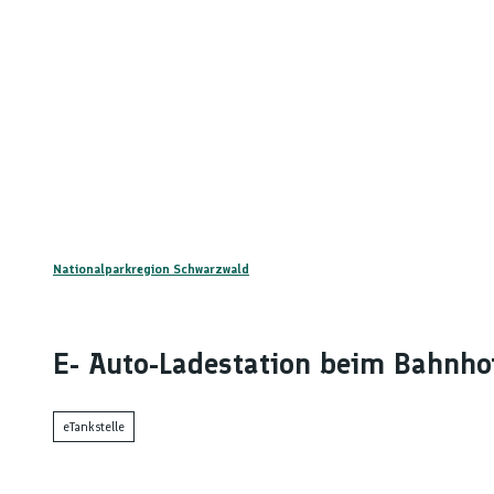
Z
u
nstaltungskalender
Kontakt
m
DE
Menü
Telefon
Suche
I
n
h
a
l
t
Nationalparkregion Schwarzwald
E- Auto-Ladestation beim Bahnho
eTankstelle