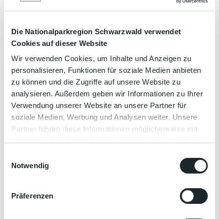
Gut zu wissen
Die Nationalparkregion Schwarzwald verwendet
Cookies auf dieser Website
Öffnungszeiten
Wir verwenden Cookies, um Inhalte und Anzeigen zu
personalisieren, Funktionen für soziale Medien anbieten
Sa 10:00 - 18:00 Alle Erlebnisse sind ausschließlich auf
zu können und die Zugriffe auf unsere Website zu
Vorab-Reservierung möglich!
analysieren. Außerdem geben wir Informationen zu Ihrer
Autor:in
Verwendung unserer Website an unsere Partner für
soziale Medien, Werbung und Analysen weiter. Unsere
api user toubiz
Partner führen diese Informationen möglicherweise mit
weiteren Daten zusammen, die Sie ihnen bereitgestellt
Organisation
haben oder die sie im Rahmen Ihrer Nutzung der Dienste
E
Nationalparkregion Schwarzwald
gesammelt haben.
Notwendig
i
n
w
Präferenzen
i
l
In der Nähe
Auf der Karte anschauen