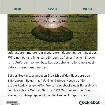
Route
Anrufen
Website
Die erlebnismanufaktur Schwarzwaldidylle bietet
zahlreiche actionreiche und entspannte Naturerlebnisse,
die Ihnen noch lange in Erinnerung bleiben werden.
Das Angebot reicht von Mountaincartfahrten vom Baiersbronner
Hausberg Stöckerkopf hinunter ins Tal über entspannte
© Stefan Kuhn Photography /Schwarzwald Plus
Segwaytouren bis hin zu BubbleBall und Zorbing. Zorbing ist
eine Freizeitaktivität, bei der ein Mensch im Inneren einer
aufblasbaren, meistens transparenten, doppelhülligen Kugel aus
© Schwarzwaldidylle
PVC einen Abhang hinunter oder auch auf einer flachen Strecke
rollt. Außerdem können Fatbikes ausgeliehen oder eine Ziesel-
Safari unternommen werden.
Bei der Segwaytour begeben Sie sich auf den Hausberg von
Baiersbronn. Es geht auf Wald- und Wiesenwegen auf den
Stöckerkopf. Hier genießen Sie tolle Ausblicke über Baiersbronn
und das schöne Murgtal. Nach ca. 120 Minuten kommen Sie
wieder zum Ausgangspunkt, der SankenbachLodge, zurück.