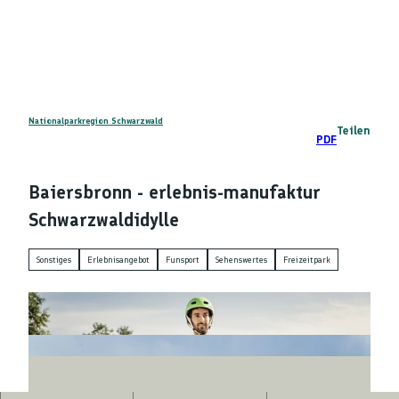
Z
DE
u
Telefon
Suche
m
I
n
h
a
Nationalparkregion Schwarzwald
Teilen
PDF
l
t
Baiersbronn - erlebnis-manufaktur
Schwarzwaldidylle
Sonstiges
Erlebnisangebot
Funsport
Sehenswertes
Freizeitpark