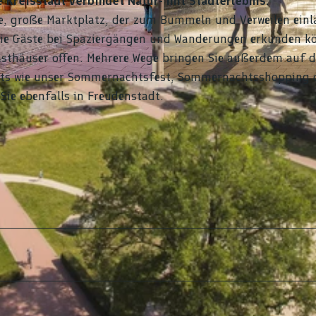
 Kreisstadt verbindet Natur- mit Stadterlebnis.
ne, große Marktplatz, der zum Bummeln und Verweilen einl
, die Gäste bei Spaziergängen und Wanderungen erkunden k
sthäuser offen. Mehrere Wege bringen Sie außerdem auf 
ghts wie unser Sommernachtsfest, Sommernachtsshopping 
© Stadt Freudenstadt, Heike Butschkus
ie ebenfalls in Freudenstadt.