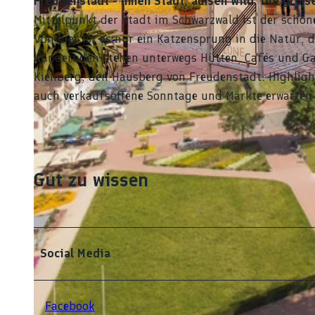
Freudenstadt - innen Stadt, außen wild. Die große
Mittelpunkt der Stadt im Schwarzwald ist der schö
Von hier ist es nur ein Katzensprung in die Natur
Wandernden stehen unterwegs Hütten, Cafés und Ga
Kienberg, den Hausberg von Freudenstadt. Highli
© Stadt Freudenstadt, Heike Butschkus
auch verkaufsoffene Sonntage und Märkte erwarten S
Gut zu wissen
Social Media
Facebook