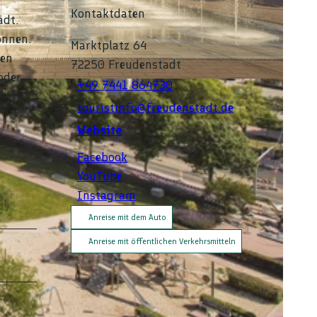
Kontaktdaten
ädt.
önnen.
Marktplatz 64
den
72250
Freudenstadt
oder
+49 7441 864730
touristinfo@freudenstadt.de
Website
Facebook
YouTube
Instagram
Anreise mit dem Auto
Anreise mit öffentlichen Verkehrsmitteln