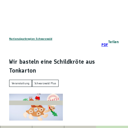
Z
DE
u
Telefon
Suche
m
I
n
h
a
Nationalparkregion Schwarzwald
Teilen
PDF
l
t
Wir basteln eine Schildkröte aus
Tonkarton
Veranstaltung
Schwarzwald Plus
© Baiersbronn Touristik/Max Günter