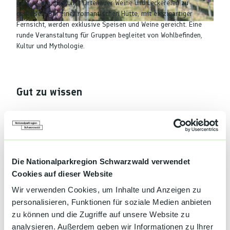
geht es um die Kunst Ortenauer Weine und Leckereien zu
genießen. Bei einer romantischen Hütte, mit einzigartiger
Fernsicht, werden exklusive Speisen und Weine gereicht. Eine
© TMBW, Udo Bernhart |
CC-BY-SA
runde Veranstaltung für Gruppen begleitet von Wohlbefinden,
Kultur und Mythologie.
Gut zu wissen
Kategorien
Veranstaltung
Die Nationalparkregion Schwarzwald verwendet
Cookies auf dieser Website
Wein
Wir verwenden Cookies, um Inhalte und Anzeigen zu
Preisinformationen
personalisieren, Funktionen für soziale Medien anbieten
zu können und die Zugriffe auf unsere Website zu
- ab 24 Teilnehmer: 27 € - ab 15 Teilnehmer: 33 € - ab 21
analysieren. Außerdem geben wir Informationen zu Ihrer
Teilnehmer: 30 € - ab 9 Teilnehmer: 36 € - ab 21 Teilnehmer: