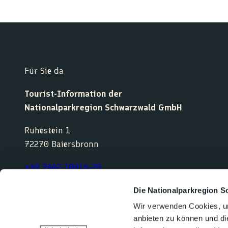
Für Sie da
Tourist-Information der
Nationalparkregion Schwarzwald GmbH
Ruhestein 1
72270 Baiersbronn
+49 7442-18016-20
service@nationalparkregion-schwarzwald.de
Die Nationalparkregion S
Wir verwenden Cookies, um
anbieten zu können und di
F
Y
I
K