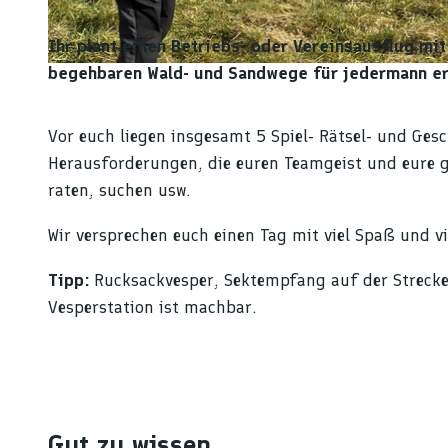
© Durbach Event |
CC-BY-NC-ND
Ihr plant einen Betriebs- oder Vereinsausflug m
begehbaren Wald- und Sandwege für jedermann e
© Durbach Event |
CC-BY-NC-ND
Vor euch liegen insgesamt 5 Spiel- Rätsel- und Ges
Herausforderungen, die euren Teamgeist und eure gu
raten, suchen usw.
Wir versprechen euch einen Tag mit viel Spaß und vi
Tipp:
Rucksackvesper, Sektempfang auf der Strecke
Vesperstation ist machbar.
Gut zu wissen