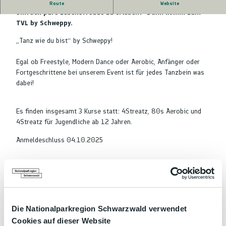
Bist du bereit, den Rhythmus zu spüren, abzuschalten und
Route
Website
einfach pure Lebensfreude zu erleben? Dann komm zum
TVL by Schweppy.
„Tanz wie du bist“ by Schweppy!
Egal ob Freestyle, Modern Dance oder Aerobic, Anfänger oder
Fortgeschrittene bei unserem Event ist für jedes Tanzbein was
dabei!
Es finden insgesamt 3 Kurse statt: 4Streatz, 80s Aerobic und
4Streatz für Jugendliche ab 12 Jahren.
Anmeldeschluss 04.10.2025
Gut zu wissen
Die Nationalparkregion Schwarzwald verwendet
Kategorien
Cookies auf dieser Website