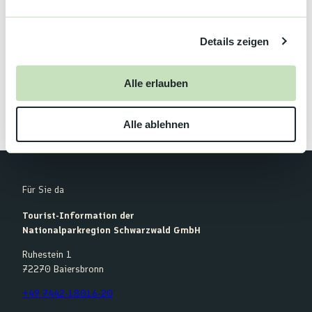
Sägmühlstraße 1
n
76596
Forbach
g
Website
Details zeigen
s
a
Anreise mit dem Auto
Anreise mit öffentlichen Verkehrsmitteln
u
Alle erlauben
s
w
Alle ablehnen
a
h
l
Für Sie da
Tourist-Information der
Nationalparkregion Schwarzwald GmbH
Ruhestein 1
72270 Baiersbronn
+49 7442-18016-20