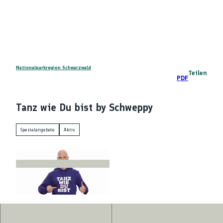
Z
DE
u
Telefon
Suche
m
I
n
h
a
Nationalparkregion Schwarzwald
Teilen
PDF
l
t
Tanz wie Du bist by Schweppy
Spezialangebote
Aktiv
© Schweppy