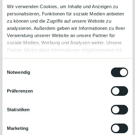
Wir verwenden Cookies, um Inhalte und Anzeigen zu
Spezialangebote
personalisieren, Funktionen für soziale Medien anbieten
zu können und die Zugriffe auf unsere Website zu
Aktiv
analysieren. Außerdem geben wir Informationen zu Ihrer
Verwendung unserer Website an unsere Partner für
Autor:in
soziale Medien, Werbung und Analysen weiter. Unsere
Forbach
Partner führen diese Informationen möglicherweise mit
weiteren Daten zusammen, die Sie ihnen bereitgestellt
Organisation
haben oder die sie im Rahmen Ihrer Nutzung der Dienste
E
gesammelt haben.
Notwendig
Nationalparkregion Schwarzwald
i
n
Lizenz (Stammdaten)
w
Präferenzen
i
Forbach
l
l
Statistiken
i
g
Kontaktdaten
Marketing
u