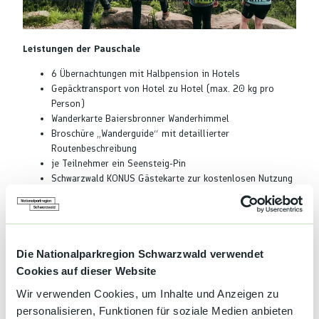
© Baiersbronn Touristik/Max Günter |
CC-BY-NC-ND
Leistungen der Pauschale
6 Übernachtungen mit Halbpension in Hotels
Gepäcktransport von Hotel zu Hotel (max. 20 kg pro
Person)
Wanderkarte Baiersbronner Wanderhimmel
Broschüre „Wanderguide“ mit detaillierter
Routenbeschreibung
je Teilnehmer ein Seensteig-Pin
Schwarzwald KONUS Gästekarte zur kostenlosen Nutzung
von Bussen und Regionalbahnen im ganzen Schwarzwald
Die Nationalparkregion Schwarzwald verwendet
Terminübersicht
Cookies auf dieser Website
Wir verwenden Cookies, um Inhalte und Anzeigen zu
personalisieren, Funktionen für soziale Medien anbieten