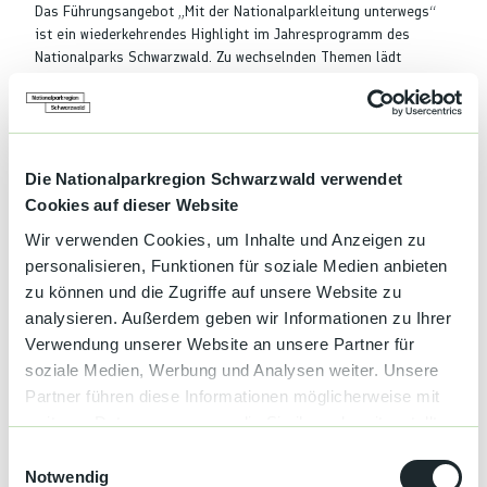
Das Führungsangebot „Mit der Nationalparkleitung unterwegs“
ist ein wiederkehrendes Highlight im Jahresprogramm des
Nationalparks Schwarzwald. Zu wechselnden Themen lädt
Nationalparkleiter Wolfgang Schlund ein, den Nationalpark vor
Ort und gemeinsam zu erleben und in den direkten Austausch zu
kommen.
Die Nationalparkregion Schwarzwald verwendet
Cookies auf dieser Website
Wir verwenden Cookies, um Inhalte und Anzeigen zu
Gut zu wissen
personalisieren, Funktionen für soziale Medien anbieten
zu können und die Zugriffe auf unsere Website zu
analysieren. Außerdem geben wir Informationen zu Ihrer
Kategorien
Verwendung unserer Website an unsere Partner für
soziale Medien, Werbung und Analysen weiter. Unsere
Natur
Partner führen diese Informationen möglicherweise mit
weiteren Daten zusammen, die Sie ihnen bereitgestellt
Veranstaltung
haben oder die sie im Rahmen Ihrer Nutzung der Dienste
E
gesammelt haben.
Notwendig
i