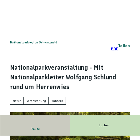
Z
DE
u
Telefon
Suche
m
I
n
h
a
Nationalparkregion Schwarzwald
Teilen
PDF
l
t
Nationalparkveranstaltung - Mit
Nationalparkleiter Wolfgang Schlund
rund um Herrenwies
Natur
Veranstaltung
Wandern
Buchen
Im Rahmen einer Führung am 18. Juli können
Route
Besucherinnen und Besucher die vielfältige