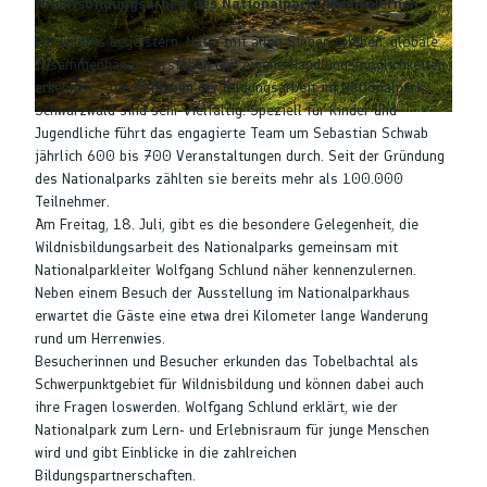
Wildnisbildungsarbeit des Nationalparks kennenlernen
Für Wildnis begeistern, Natur mit allen Sinnen erleben, globale
Zusammenhänge verstehen und eigene Handlungsmöglichkeiten
erkennen – die Aufgaben der Bildungsarbeit im Nationalpark
Schwarzwald sind sehr vielfältig. Speziell für Kinder und
© Luis Scheuermann (Nationalpark Schwarzwald)
Jugendliche führt das engagierte Team um Sebastian Schwab
jährlich 600 bis 700 Veranstaltungen durch. Seit der Gründung
des Nationalparks zählten sie bereits mehr als 100.000
Teilnehmer.
Am Freitag, 18. Juli, gibt es die besondere Gelegenheit, die
Wildnisbildungsarbeit des Nationalparks gemeinsam mit
Nationalparkleiter Wolfgang Schlund näher kennenzulernen.
Neben einem Besuch der Ausstellung im Nationalparkhaus
erwartet die Gäste eine etwa drei Kilometer lange Wanderung
rund um Herrenwies.
Besucherinnen und Besucher erkunden das Tobelbachtal als
Schwerpunktgebiet für Wildnisbildung und können dabei auch
ihre Fragen loswerden. Wolfgang Schlund erklärt, wie der
Nationalpark zum Lern- und Erlebnisraum für junge Menschen
wird und gibt Einblicke in die zahlreichen
Bildungspartnerschaften.