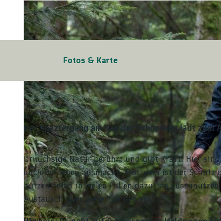
Fotos & Karte
Der Spaziergang am Tag der Schöpfung lädt zum A
Urwüchsige Natur berührt und gibt Kraft. Hier sind
auch ihr Leben ausmacht. Trotzdem ist der Schutz d
nutzen führt in vielen Fällen dazu, sie auszunutze
Austausch über diese Themen ein.
Hinweis: Es geht auf interessanten Waldwegen hi