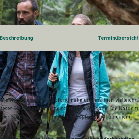
Beschreibung
Terminübersicht
ustausch ein.
 die Menschen der Schöpfung nahe und erahnen vielleicht,
ieser Schöpfung oft eine schwierige Aufgabe. Die Natur z
n. Der Spaziergang am Tag der Schöpfung lädt zu einem
nauf zur Badener Höhe. Unterwegs gibt es fachkundige