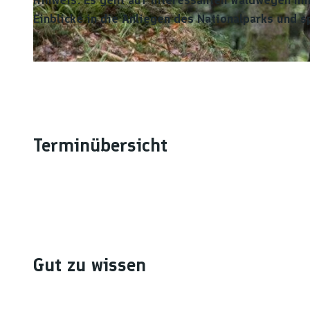
Einblicke in die Anliegen des Nationalparks und s
© Ulrike Klumpp
Terminübersicht
Gut zu wissen