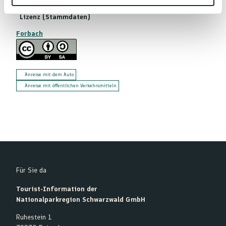
h
Lizenz (Stammdaten)
l
Forbach
Anreise mit dem Auto
Anreise mit öffentlichen Verkehrsmitteln
Für Sie da
Tourist-Information der
Nationalparkregion Schwarzwald GmbH
Ruhestein 1