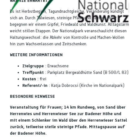
WAS SIE ERWARTET
Es ist Herbstbeginn, Tagundnachtgleiche, Veränderung kündigt
sich an. Durch Talwiesen, steinige Pfade und sanftes Moor
begegnen wir einem Gipfel, Friedwald und Waldkunst. Alltagslärm
© Nationalpark Schwarzwald
weicht stillen Etappen. Der Nationalpark veranschaulicht diesen
Haltungswechsel: die Abkehr von Kontrolle und Machen-Wollen
hin zum Wachsenlassen und Zeitschenken.
WEITERE INFORMATIONEN
Zielgruppe
: Erwachsene
Treffpunkt
: Parkplatz Bergwaldhütte Sand (B 500/L 83)
Kosten
: frei
Referent/-in
: Katja Dobrocsi (Kirche im Nationalpark)
BESONDERE HINWEISE
Veranstaltung für Frauen; 14 km Rundweg, von Sand über
Herrenwies und Herrenwieser See zur Badener Höhe und
mit einem Schlenker im Wald über den Herrenwieser Sattel
zurück, teilweise steile steinige Pfade. Mittagspause auf
der Badener Höhe.