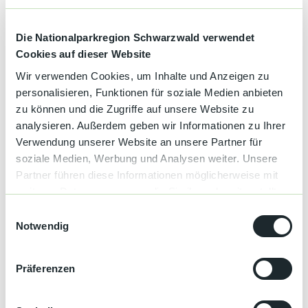
Kategorien
Die Nationalparkregion Schwarzwald verwendet
Kultur
Cookies auf dieser Website
Wir verwenden Cookies, um Inhalte und Anzeigen zu
Wein
personalisieren, Funktionen für soziale Medien anbieten
zu können und die Zugriffe auf unsere Website zu
Dokumente
analysieren. Außerdem geben wir Informationen zu Ihrer
20220831_Leuchtender Weinberg.pdf
Verwendung unserer Website an unsere Partner für
soziale Medien, Werbung und Analysen weiter. Unsere
Preisinformationen
Partner führen diese Informationen möglicherweise mit
Keine Buchung notwendig Sarah Sutter | 07841 2029-16 |
weiteren Daten zusammen, die Sie ihnen bereitgestellt
weinerlebnis@aldegott.de
haben oder die sie im Rahmen Ihrer Nutzung der Dienste
E
gesammelt haben.
Notwendig
i
Autor:in
n
Sarah Sutter
w
Präferenzen
i
Organisation
l