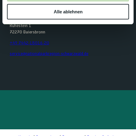
w
Tourist-Information der
Alle ablehnen
a
Nationalparkregion Schwarzwald GmbH
h
Ruhestein 1
l
72270 Baiersbronn
+49 7442-18016-20
service@nationalparkregion-schwarzwald.de
F
Y
I
K
a
o
n
o
c
u
s
m
e
t
t
o
b
u
a
o
o
b
g
t
o
e
r
k
a
m