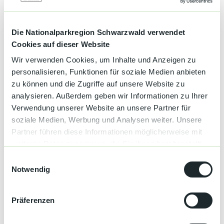
Die Nationalparkregion Schwarzwald verwendet
Gut zu wissen
Cookies auf dieser Website
Wir verwenden Cookies, um Inhalte und Anzeigen zu
personalisieren, Funktionen für soziale Medien anbieten
Kategorien
zu können und die Zugriffe auf unsere Website zu
analysieren. Außerdem geben wir Informationen zu Ihrer
Veranstaltung
Verwendung unserer Website an unsere Partner für
soziale Medien, Werbung und Analysen weiter. Unsere
Genuss
Partner führen diese Informationen möglicherweise mit
weiteren Daten zusammen, die Sie ihnen bereitgestellt
Schwarzwald Plus
haben oder die sie im Rahmen Ihrer Nutzung der Dienste
E
gesammelt haben.
Notwendig
i
Wandern
n
w
Präferenzen
Kulinarische Wanderungen
i
l
Ansprechpartner:in