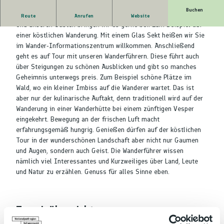
Buchen
In Baiersbronn verstehen wir es, mit allen Sinnen zu genießen.
Route
Anrufen
Website
Und unseren Gästen bringen wir es gerne bei. Zum Beispiel auf
einer köstlichen Wanderung. Mit einem Glas Sekt heißen wir Sie
im Wander-Informationszentrum willkommen. Anschließend
geht es auf Tour mit unseren Wanderführern. Diese führt auch
über Steigungen zu schönen Ausblicken und gibt so manches
Geheimnis unterwegs preis. Zum Beispiel schöne Plätze im
Wald, wo ein kleiner Imbiss auf die Wanderer wartet. Das ist
aber nur der kulinarische Auftakt, denn traditionell wird auf der
Wanderung in einer Wanderhütte bei einem zünftigen Vesper
eingekehrt. Bewegung an der frischen Luft macht
erfahrungsgemäß hungrig. Genießen dürfen auf der köstlichen
Tour in der wunderschönen Landschaft aber nicht nur Gaumen
und Augen, sondern auch Geist. Die Wanderführer wissen
nämlich viel Interessantes und Kurzweiliges über Land, Leute
und Natur zu erzählen. Genuss für alles Sinne eben.
Terminübersicht