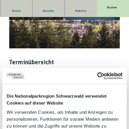
Buchen
Frisch bei uns im Urlaub angekommen? Dann laden wir Sie
Route
Anrufen
Website
herzlich ein, Baiersbronn auf die schönste Art kennen zu lernen:
zu Fuß. Sie besuchen die interessantesten Einrichtungen wie
© Stefan Kuhn Photography
© Baiersbronn Touristik / Ulrike Klumpp
Murgels Spielhaus, Hauffs Märchenmuseum oder die Kirche.
Außerdem erzählen die Wanderführer Wissenswertes über Land,
Leute und Ort.
© Stefan Kuhn Photography
Terminübersicht
Gut zu wissen
Die Nationalparkregion Schwarzwald verwendet
Cookies auf dieser Website
Wir verwenden Cookies, um Inhalte und Anzeigen zu
Kategorien
personalisieren, Funktionen für soziale Medien anbieten
zu können und die Zugriffe auf unsere Website zu
Wandern