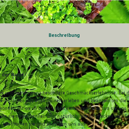
Beschreibung
 der Natur.
he und bieten ganz besondere Geschmackserlebnisse. Bei d
en Kräuter mit allen Sinnen erleben und beantworten die
 können wir sie in unser Leben einbinden? Was tun sie uns
wir sie näher kennen und natürlich: Wie schmecken sie? I
r, bestimmen sie und tauschen uns aus.