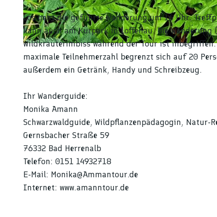
Los geht die geführte Wanderung um 16 Uhr. Treff
kann auch am Kurpark in Loffenau. Die Wanderung (S
Wildkräuterimbiss während der Tour ist inbegriffen.
© @amanntour |
CC-BY-NC-SA
maximale Teilnehmerzahl begrenzt sich auf 20 Pers
außerdem ein Getränk, Handy und Schreibzeug.
Ihr Wanderguide:
Monika Amann
Schwarzwaldguide, Wildpflanzenpädagogin, Natur-Re
Gernsbacher Straße 59
76332 Bad Herrenalb
Telefon: 0151 14932718
E-Mail: Monika@Ammantour.de
Internet: www.amanntour.de