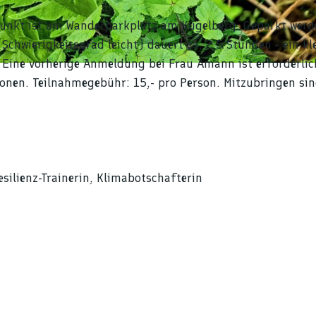
punkt ist am Wanderparkplatz am Kugelberg. Geparkt werd
chwierigkeitsgrad leicht) dauert ca. 2,5 Stunden - ein kl
 Eine vorherige Anmeldung bei Frau Amann ist erforderlich
onen. Teilnahmegebühr: 15,- pro Person. Mitzubringen si
silienz-Trainerin, Klimabotschafterin