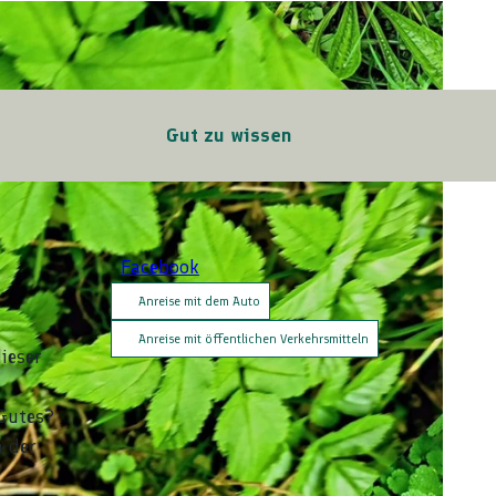
Gut zu wissen
Facebook
Anreise mit dem Auto
Anreise mit öffentlichen Verkehrsmitteln
ieser
 Gutes?
n der