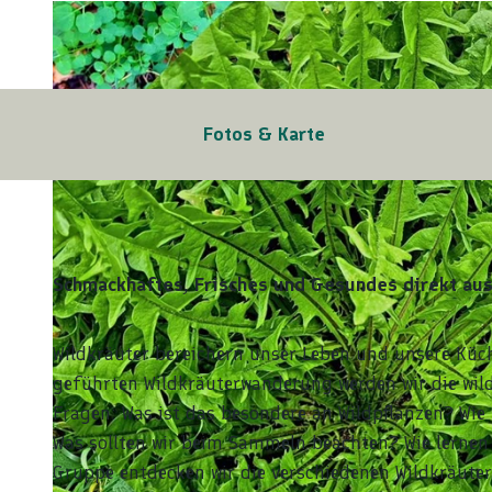
Fotos & Karte
Schmackhaftes, Frisches und Gesundes direkt aus
Wildkräuter bereichern unser Leben und unsere Küc
geführten Wildkräuterwanderung werden wir die wild
Fragen: Was ist das besondere an Wildpflanzen? Wie
Was sollten wir beim Sammeln beachten? Wie lernen 
Gruppe entdecken wir die verschiedenen Wildkräute