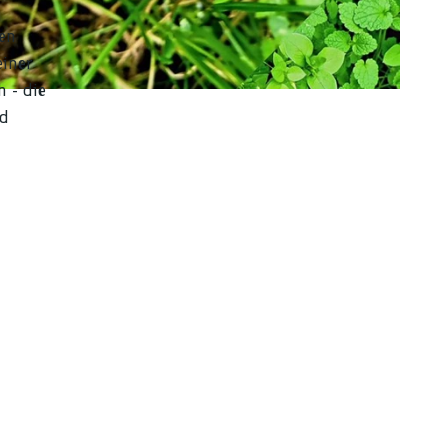
en
einer
 - die
nd