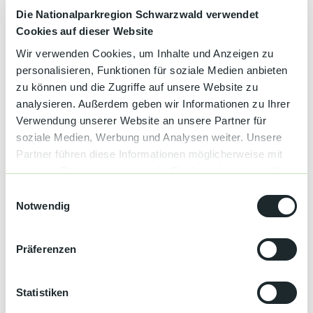
Die Nationalparkregion Schwarzwald verwendet
Cookies auf dieser Website
Wir verwenden Cookies, um Inhalte und Anzeigen zu
Gut zu wissen
personalisieren, Funktionen für soziale Medien anbieten
zu können und die Zugriffe auf unsere Website zu
analysieren. Außerdem geben wir Informationen zu Ihrer
Kategorien
Verwendung unserer Website an unsere Partner für
soziale Medien, Werbung und Analysen weiter. Unsere
Genuss
Partner führen diese Informationen möglicherweise mit
weiteren Daten zusammen, die Sie ihnen bereitgestellt
Wein
haben oder die sie im Rahmen Ihrer Nutzung der Dienste
E
gesammelt haben.
Notwendig
i
Anreise & Parken
n
Digitale Veranstaltung
w
Präferenzen
i
Social Media
l
Facebook
l
Statistiken
Instagram
i