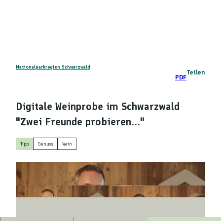
Z
DE
u
Telefon
Suche
m
I
n
h
a
Nationalparkregion Schwarzwald
Teilen
PDF
l
t
Digitale Weinprobe im Schwarzwald
"Zwei Freunde probieren..."
Tipp
Genuss
Wein