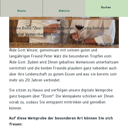
Buchen
Route
Website
Digitale Weinprobe im Schwarzwald
©
CC-BY-NC
©
CC-BY-NC
Unsere Reihe "Zwei Freunde probieren..." ist eine Reihe von
digitalen Weinproben der besonderen Art.
Hier probiert Günter Lehmann, geschäftsführender Vorstand der
Alde Gott Winzer, gemeinsam mit seinem guten und
©
CC-BY-NC
langjährigen Freund Peter Walz die besonderen Tropfen vom
Alde Gott. Zudem wird Ihnen geballtes Weinwissen unterhaltsam
vermittelt und die beiden Freunde plaudern ganz nebenbei auch
über ihre Leidenschaft zu gutem Essen und was sie bereits seit
mehr als 20 Jahren verbindet.
Sie sitzen zu Hause und verfolgen unsere digitale Weinprobe
ganz bequem über "Zoom". Die Weinpakete schicken wir Ihnen
vorab zu, sodass Sie entspannt mittrinken und genießen
können.
Auf diese Weinprobe der besonderen Art können Sie sich
freuen: