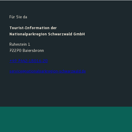
Für Sie da
Tourist-Information der
Nationalparkregion Schwarzwald GmbH
Ruhestein 1
72270 Baiersbronn
+49 7442-18016-20
service@nationalparkregion-schwarzwald.de
F
Y
I
K
a
o
n
o
c
u
s
m
e
t
t
o
b
u
a
o
o
b
g
t
o
e
r
k
a
m