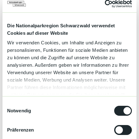
Vesper & Getränk bitte mitbringen.
Gewässerführer: Rupert Bäuerle
Die Nationalparkregion Schwarzwald verwendet
Anmeldung: tourist-info@ottenhoefen.de oder
Cookies auf dieser Website
baeuerle-kappelrodeck@t-online.de
Wir verwenden Cookies, um Inhalte und Anzeigen zu
personalisieren, Funktionen für soziale Medien anbieten
Gebühr: keine
zu können und die Zugriffe auf unsere Website zu
analysieren. Außerdem geben wir Informationen zu Ihrer
Verwendung unserer Website an unsere Partner für
Gut zu wissen
soziale Medien, Werbung und Analysen weiter. Unsere
Partner führen diese Informationen möglicherweise mit
weiteren Daten zusammen, die Sie ihnen bereitgestellt
Kategorien
haben oder die sie im Rahmen Ihrer Nutzung der Dienste
E
gesammelt haben.
Notwendig
i
Aktiv
n
w
Präferenzen
Veranstaltung
i