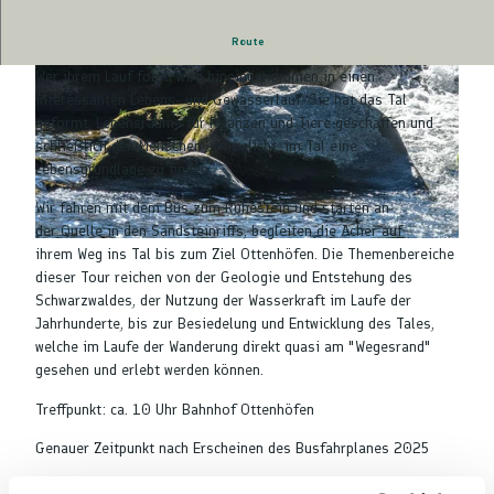
Route
Die Acher bringt mit ihrem frischen Wasser Leben ins Achertal.
Wer ihrem Lauf folgt, wird hineingenommen in einen
interessanten Lebens- und Gewässerlauf. Sie hat das Tal
geformt, Lebensräume für Pflanzen und Tiere geschaffen und
schließlich den Menschen ermöglicht, im Tal eine
Lebensgrundlage zu finden.
© Tourist-Info Ottenhöfen, Nicolai Stotz |
CC-BY-SA
Wir fahren mit dem Bus zum Ruhestein und starten an
der Quelle in den Sandsteinriffs, begleiten die Acher auf
© Tourist-Info Ottenhöfen, Nicolai Stotz |
CC-BY-SA
ihrem Weg ins Tal bis zum Ziel Ottenhöfen. Die Themenbereiche
dieser Tour reichen von der Geologie und Entstehung des
Schwarzwaldes, der Nutzung der Wasserkraft im Laufe der
Jahrhunderte, bis zur Besiedelung und Entwicklung des Tales,
welche im Laufe der Wanderung direkt quasi am "Wegesrand"
gesehen und erlebt werden können.
Treffpunkt: ca. 10 Uhr Bahnhof Ottenhöfen
Genauer Zeitpunkt nach Erscheinen des Busfahrplanes 2025
Länge: 8 km I Zeit: ca. 4 Stunden