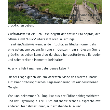
Anderen.
Bei einer Wanderung im wunderschönen Murgtal erkundest Du die
Frage nach der
eudaimonia:
dem guten, gelungenen oder
glücklichen Leben.
© Iris Tischler |
CC-BY-SA
Eudaimonia
ist ein Schlüsselbegriff der antiken Philosphie, der
oftmals mit "Glück" übersetzt wird. Allerdings
meint
eudaimonia
weniger den flüchtigen Glücksmoment als
eine gelungene Lebensführung im Ganzen - ein in diesem Sinne
glückliches Leben kann also durchaus herausfordernde Episoden
und schmerzliche Momente beinhalten.
Aber wie führt man ein gelungenes Leben?
Dieser Frage gehen wir -im wahrsten Sinne des Wortes- nach:
auf einer philosophischen Tageswanderung im wunderschönen
Murgtal.
Von uns bekommst Du Impulse aus der Philosophiegeschichte
und der Psychologie. Freu Dich auf inspirierende Gespräche mit
anderen Teilnehmer:innen, auf erhebende Aus- und