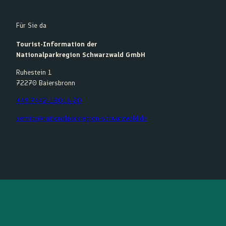
Für Sie da
Tourist-Information der
Nationalparkregion Schwarzwald GmbH
Ruhestein 1
72270 Baiersbronn
+49 7442-18016-20
service@nationalparkregion-schwarzwald.de
F
Y
I
K
a
o
n
o
c
u
s
m
e
t
t
o
b
u
a
o
o
b
g
t
o
e
r
k
a
m