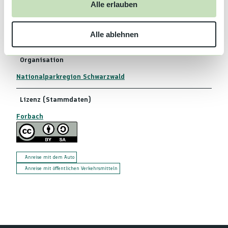
Alle erlauben
s
Autor:in
w
Alle ablehnen
a
Forbach
h
l
Organisation
Nationalparkregion Schwarzwald
Lizenz (Stammdaten)
Forbach
Anreise mit dem Auto
Anreise mit öffentlichen Verkehrsmitteln