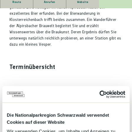
Mönche haben aus dem wilden Reichenbachtal ein Kleinod
Route
Anrufen
Website
gemacht. Ihre Kollegen im nahen Alpirsbach haben ein
exzellentes Bier erfunden. Bei der Bierwanderung in
Klosterreichenbach trifft beides zusammen. Ein Wanderführer
der Alpirsbacher Brauwelt begleitet Sie und erzählt
Wissenswertes über die Braukunst. Deren Ergebnis dürfen Sie
unterwegs natürlich reichlich probieren, an einer Station gibt es
dazu ein kleines Vesper.
Terminübersicht
Gut zu wissen
Die Nationalparkregion Schwarzwald verwendet
Kategorien
Cookies auf dieser Website
Wir verwenden Cookies, um Inhalte und Anzeigen zu