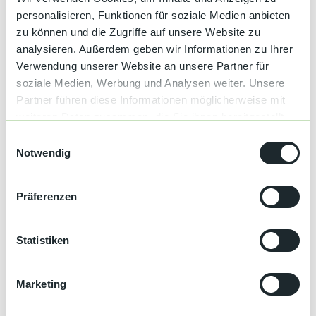
Genuss
personalisieren, Funktionen für soziale Medien anbieten
zu können und die Zugriffe auf unsere Website zu
Wandern
analysieren. Außerdem geben wir Informationen zu Ihrer
Verwendung unserer Website an unsere Partner für
Veranstaltung
soziale Medien, Werbung und Analysen weiter. Unsere
Partner führen diese Informationen möglicherweise mit
Kulinarische Wanderungen
weiteren Daten zusammen, die Sie ihnen bereitgestellt
haben oder die sie im Rahmen Ihrer Nutzung der Dienste
E
Ansprechpartner:in
gesammelt haben.
Notwendig
i
Wander-Informationszentrum der Baiersbronn Touristik
n
w
Präferenzen
Kontaktdaten
i
l
Wander-Informationszentrum der Baiersbronn Touristik
Freudenstädter Str. 40
l
Statistiken
72270
Baiersbronn
- Baiersbronn
i
+49 7442 841466
g
Marketing
u
wandern@baiersbronn.de
n