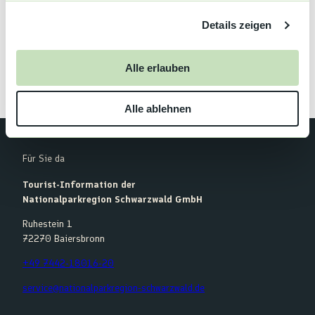
Website
g
Details zeigen
s
Anreise mit dem Auto
Anreise mit öffentlichen Verkehrsmitteln
a
u
Alle erlauben
s
w
Alle ablehnen
a
h
l
Für Sie da
Tourist-Information der
Nationalparkregion Schwarzwald GmbH
Ruhestein 1
72270 Baiersbronn
+49 7442-18016-20
service@nationalparkregion-schwarzwald.de