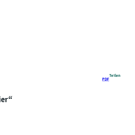
Teilen
PDF
ier“