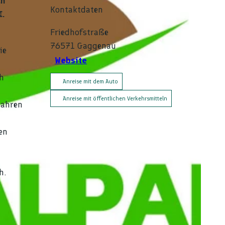
ch
Kontaktdaten
€.
Friedhofstraße
76571
Gaggenau
ie
Website
h
Anreise mit dem Auto
Anreise mit öffentlichen Verkehrsmitteln
Jahren
en
h.