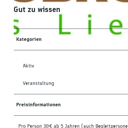
Gut zu wissen
© Sabrina Rigsinger |
CC-BY-ND
Kategorien
© Sabrina Rigsinger |
CC-BY-ND
Aktiv
Veranstaltung
Preisinformationen
Pro Person 30€ ab 5 Jahren (auch Begleitpersone