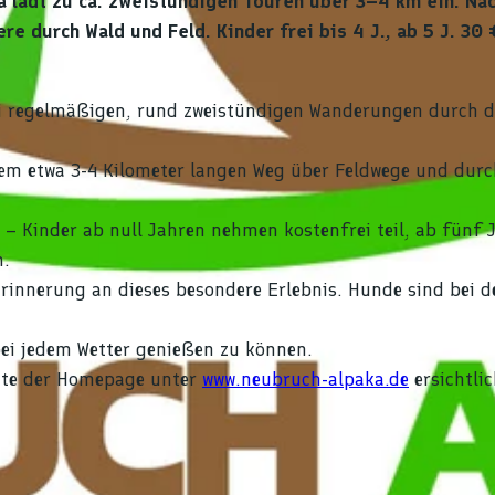
lädt zu ca. zweistündigen Touren über 3–4 km ein. Na
e durch Wald und Feld. Kinder frei bis 4 J., ab 5 J. 30 
bei regelmäßigen, rund zweistündigen Wanderungen durch d
nem etwa 3-4 Kilometer langen Weg über Feldwege und durc
– Kinder ab null Jahren nehmen kostenfrei teil, ab fünf 
n.
 Erinnerung an dieses besondere Erlebnis. Hunde sind bei d
bei jedem Wetter genießen zu können.
seite der Homepage unter
www.neubruch-alpaka.de
ersichtlic