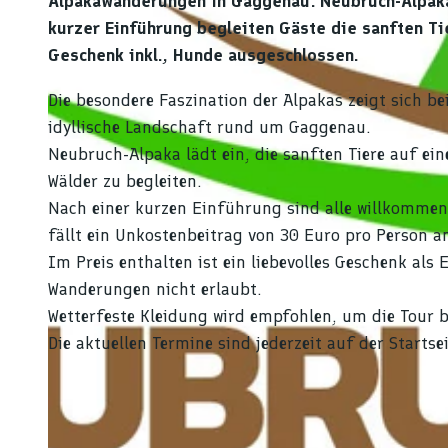
Alpakawanderungen in Gaggenau: Neubruch-Alpaka 
kurzer Einführung begleiten Gäste die sanften Tier
Geschenk inkl., Hunde ausgeschlossen.
Die besondere Faszination der Alpakas zeigt sich 
idyllische Landschaft rund um Gaggenau.
Neubruch-Alpaka lädt ein, die sanften Tiere auf ei
Wälder zu begleiten.
Nach einer kurzen Einführung sind alle willkommen 
fällt ein Unkostenbeitrag von 30 Euro pro Person a
Im Preis enthalten ist ein liebevolles Geschenk als
Wanderungen nicht erlaubt.
Wetterfeste Kleidung wird empfohlen, um die Tour 
Die aktuellen Termine sind jederzeit auf der Start