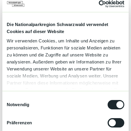
0
1
Genuss
3
Die Nationalparkregion Schwarzwald verwendet
Wein
Cookies auf dieser Website
Social Media
Wir verwenden Cookies, um Inhalte und Anzeigen zu
Facebook
personalisieren, Funktionen für soziale Medien anbieten
Instagram
zu können und die Zugriffe auf unsere Website zu
analysieren. Außerdem geben wir Informationen zu Ihrer
Preisinformationen
Verwendung unserer Website an unsere Partner für
soziale Medien, Werbung und Analysen weiter. Unsere
jede weitere Person ab 11 Personen 27 EUR
Partner führen diese Informationen möglicherweise mit
weiteren Daten zusammen, die Sie ihnen bereitgestellt
Bis 10 Personen pauschal: 280 €
haben oder die sie im Rahmen Ihrer Nutzung der Dienste
E
gesammelt haben.
Autor:in
Notwendig
i
n
Sarah Sutter
w
Präferenzen
i
Organisation