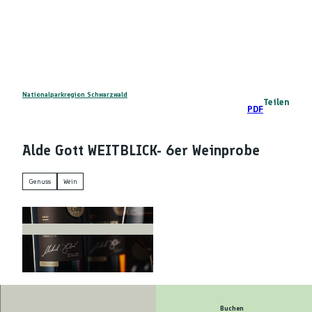
Z
DE
u
Telefon
Suche
m
I
n
h
a
Nationalparkregion Schwarzwald
Teilen
PDF
l
t
Alde Gott WEITBLICK- 6er Weinprobe
Genuss
Wein
A
l
d
Buchen