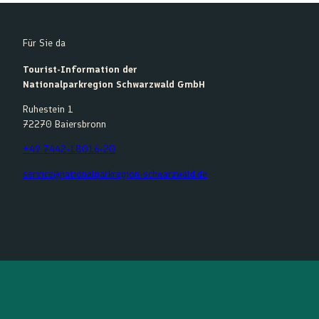
Für Sie da
Tourist-Information der
Nationalparkregion Schwarzwald GmbH
Ruhestein 1
72270 Baiersbronn
+49 7442-18016-20
service@nationalparkregion-schwarzwald.de
F
Y
I
K
a
o
n
o
c
u
s
m
e
t
t
o
b
u
a
o
o
b
g
t
o
e
r
k
a
m