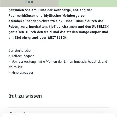
Route
e
Tiefen EINBLICK in die wunderbare Welt des Alde Gott
G
gewinnen Sie am Fuße der Weinberge, entlang der
o
Fachwerkhäuser und idyllischer Weinberge vor
t
atemberaubender Schwarzwaldkulisse. Hinauf durch die
t
Reben, kurz innehalten, tief durchatmen und den AUSBLICK
0
genießen. Durch den Wald und die steilen Hänge empor und
9
am Ziel ein grandioser WEITBLICK.
2
1
6er Weinprobe
p
> Kellerrundgang
e
> Weinverkostung mit 6 Weinen der Linien Einblick, Ausblick und
t
Weitblick
e
> Mineralwasser
r
b
e
n
Gut zu wissen
d
e
r
Kategorien
0