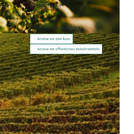
 Sie
Kontaktdaten
Talstraße 2
77887
Sasbachwalden
Anreise mit dem Auto
Anreise mit öffentlichen Verkehrsmitteln