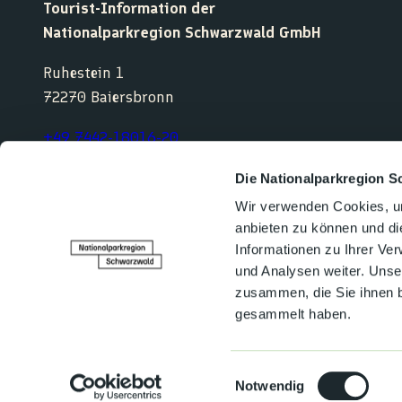
Tourist-Information der
Nationalparkregion Schwarzwald GmbH
Ruhestein 1
72270 Baiersbronn
+49 7442-18016-20
service@nationalparkregion-schwarzwald.de
Die Nationalparkregion S
Wir verwenden Cookies, um
anbieten zu können und di
F
Y
I
K
Informationen zu Ihrer Ve
a
o
n
o
und Analysen weiter. Unse
c
u
s
m
e
t
t
o
zusammen, die Sie ihnen b
b
u
a
o
gesammelt haben.
o
b
g
t
o
e
r
k
a
Kontakt
Datenschutz
Impressum
m
E
Barrierefreiheit
Notwendig
i