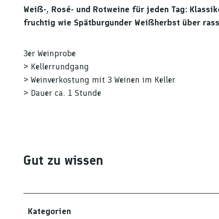
Weiß-, Rosé- und Rotweine für jeden Tag: Klassik
t
fruchtig wie Spätburgunder Weißherbst über rass
0
9
2
3er Weinprobe
1
> Kellerrundgang
p
> Weinverkostung mit 3 Weinen im Keller
e
> Dauer ca. 1 Stunde
t
e
r
b
e
Gut zu wissen
n
d
e
r
Kategorien