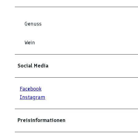
0
0
1
Genuss
9
Wein
Social Media
Facebook
Instagram
Preisinformationen