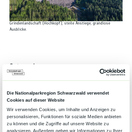
eine anspruchsvolle Wanderung im Nordschwarzwald aufweisen
kann: einen Stausee (Schwarzenbach), einen Karsee
(Herrenwies), einen Aussichtsturm (Badener Höhe), eine
Grindenlandschaft (Hochkopf), steile Anstiege, grandiose
© compusign.de
Ausblicke.
Gut zu wissen
Kategorien
Die Nationalparkregion Schwarzwald verwendet
Veranstaltung
Cookies auf dieser Website
Wir verwenden Cookies, um Inhalte und Anzeigen zu
Wandern
personalisieren, Funktionen für soziale Medien anbieten
zu können und die Zugriffe auf unsere Website zu
Anreise & Parken
analysieren. Außerdem geben wir Informationen zu Ihrer