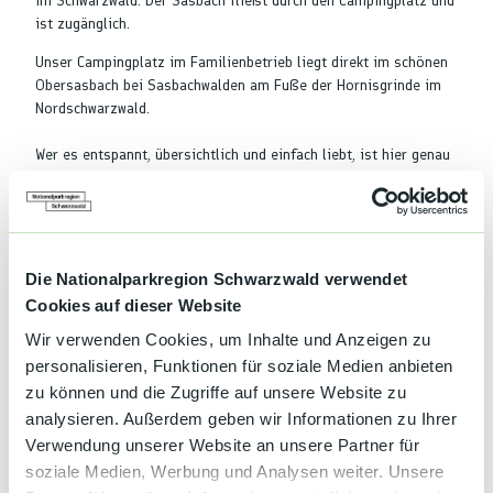
im Schwarzwald. Der Sasbach fließt durch den Campingplatz und
ist zugänglich.
Unser Campingplatz im Familienbetrieb liegt direkt im schönen
Obersasbach bei Sasbachwalden am Fuße der Hornisgrinde im
Nordschwarzwald.
Wer es entspannt, übersichtlich und einfach liebt, ist hier genau
richtig.
Die Anlage von 1970, die zeitweise im Dornröschenschlaf lag,
wurde 2017 saniert und der 70er-Charme dabei bewußt
erhalten. Die Ausstattung ist sehr einfach. Die Sasbach fließt
über unseren Platz und lädt an heißen Tagen zum Abkühlen und
Die Nationalparkregion Schwarzwald verwendet
Verweilen ein.
Cookies auf dieser Website
Der kleine Park mit schönem Baumbestand ist naturbelassen.
Wir verwenden Cookies, um Inhalte und Anzeigen zu
Ideal für kleine bis mittlere Zelte sowie kleinere Wohnwagen
personalisieren, Funktionen für soziale Medien anbieten
oder Busse.
zu können und die Zugriffe auf unsere Website zu
Der Platz hat enge Kurven und ist nicht beleuchtet.
analysieren. Außerdem geben wir Informationen zu Ihrer
​Die Einfahrt befindet sich hinter dem alten Wohnhaus.​
Verwendung unserer Website an unsere Partner für
soziale Medien, Werbung und Analysen weiter. Unsere