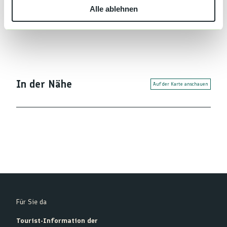
Organisation
Alle ablehnen
a
h
Nationalparkregion Schwarzwald GmbH
l
In der Nähe
Auf der Karte anschauen
Für Sie da
Tourist-Information der