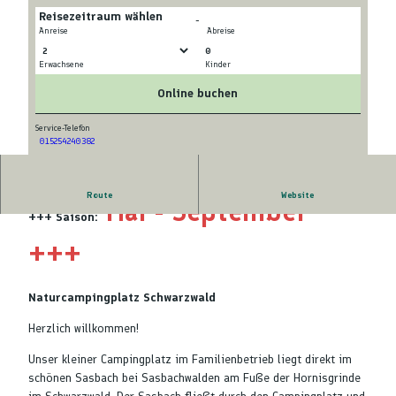
Reisezeitraum wählen
-
Anreise
Abreise
0
Erwachsene
Kinder
© Camping Grässelmühle
© Camping Grässelmühle
Online buchen
Service-Telefon
015254240382
© Camping Grässelmühle
Route
Website
Mai - September
+++ Saison:
+++
Naturcampingplatz Schwarzwald
Herzlich willkommen!
Unser kleiner Campingplatz im Familienbetrieb liegt direkt im
schönen Sasbach bei Sasbachwalden am Fuße der Hornisgrinde