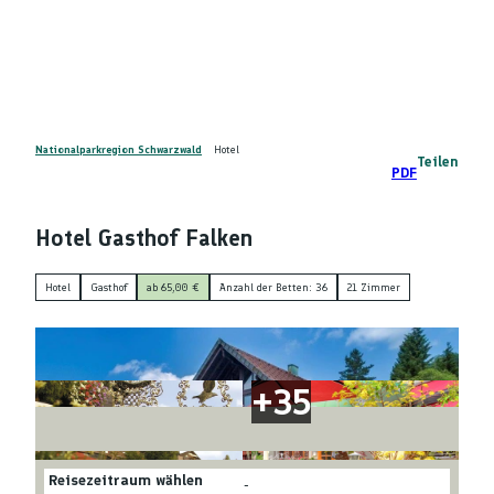
Z
DE
u
Telefon
Suche
m
I
n
h
a
Nationalparkregion Schwarzwald
Hotel
Teilen
PDF
l
t
Hotel Gasthof Falken
Hotel
Gasthof
ab 65,00 €
Anzahl der Betten: 36
21 Zimmer
Reisezeitraum wählen
-