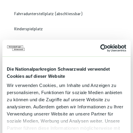
Fahrradunterstellplatz (abschliessbar)
Kinderspielplatz
Tischtennis
Massage
Die Nationalparkregion Schwarzwald verwendet
Sprachkenntnisse
Cookies auf dieser Website
Deutsch, Englisch, Französisch
Wir verwenden Cookies, um Inhalte und Anzeigen zu
personalisieren, Funktionen für soziale Medien anbieten
Kapazität
zu können und die Zugriffe auf unsere Website zu
Anzahl Betten
36
analysieren. Außerdem geben wir Informationen zu Ihrer
Verwendung unserer Website an unsere Partner für
Gesamtzahl der Zimmer
21
soziale Medien, Werbung und Analysen weiter. Unsere
Einzelzimmer
6
Partner führen diese Informationen möglicherweise mit