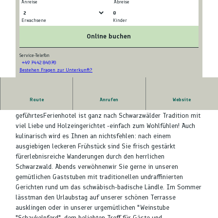
Anreise
Abreise
0
Erwachsene
Kinder
T
© Hotel Falken
e
Online buchen
r
r
Service-Telefon
+49 7442 84070
a
Bestehen Fragen zur Unterkunft?
© Hotel Gasthof Falken
s
s
e
Route
Anrufen
Website
Herzlich Willkommen im Baiersbronner Oberdorf! Unser familiär
F
geführtesFerienhotel ist ganz nach Schwarzwälder Tradition mit
a
viel Liebe und Holzeingerichtet -einfach zum Wohlfühlen! Auch
l
kulinarisch wird es Ihnen an nichtsfehlen: nach einem
k
ausgiebigen leckeren Frühstück sind Sie frisch gestärkt
e
fürerlebnisreiche Wanderungen durch den herrlichen
n
Schwarzwald. Abends verwöhnenwir Sie gerne in unseren
gemütlichen Gaststuben mit traditionellen undraffinierten
Gerichten rund um das schwäbisch-badische Ländle. Im Sommer
lässtman den Urlaubstag auf unserer schönen Terrasse
ausklingen oder in unserer urgemütlichen "Weinstube
"Schaukelpferd", dem beliebten Treff für Gäste und