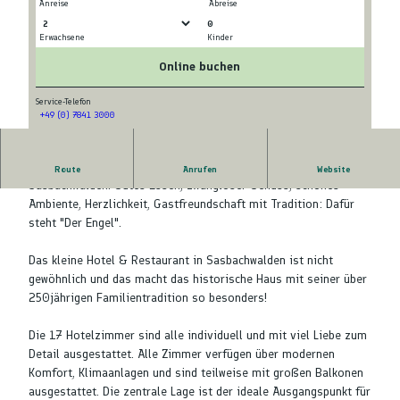
Anreise
Abreise
0
Erwachsene
Kinder
© tomas
© tomas
Online buchen
Service-Telefon
+49 (0) 7841 3000
© tomas
Das Hotel "Der Engel" liegt mitten im historischen Ortskern von
Route
Anrufen
Website
Sasbachwalden. Gutes Essen, zwangloser Genuss, schönes
Ambiente, Herzlichkeit, Gastfreundschaft mit Tradition: Dafür
steht "Der Engel".
Das kleine Hotel & Restaurant in Sasbachwalden ist nicht
gewöhnlich und das macht das historische Haus mit seiner über
250jährigen Familientradition so besonders!
Die 17 Hotelzimmer sind alle individuell und mit viel Liebe zum
Detail ausgestattet. Alle Zimmer verfügen über modernen
Komfort, Klimaanlagen und sind teilweise mit großen Balkonen
ausgestattet. Die zentrale Lage ist der ideale Ausgangspunkt für