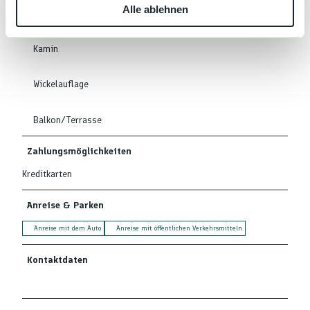
Alle ablehnen
a
Babybett
h
l
Kamin
Wickelauflage
Balkon/Terrasse
Zahlungsmöglichkeiten
Kreditkarten
Anreise & Parken
Anreise mit dem Auto
Anreise mit öffentlichen Verkehrsmitteln
Kontaktdaten