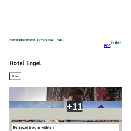
Z
DE
u
Telefon
Suche
m
I
n
h
a
Nationalparkregion Schwarzwald
Hotel
Teilen
PDF
l
t
Hotel Engel
Hotel
Reisezeitraum wählen
-