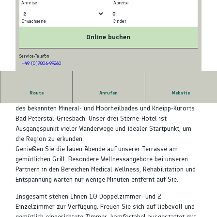
Anreise
Abreise
0
Erwachsene
Kinder
© tomas
© tomas
Online buchen
Service-Telefon
+49 (0)7806-99260
© tomas
Route
Anrufen
Website
Die Döttelbacher Mühle liegt in Bad Griesbach, einem Ortsteil
des bekannten Mineral- und Moorheilbades und Kneipp-Kurorts
Bad Peterstal-Griesbach. Unser drei Sterne-Hotel ist
Ausgangspunkt vieler Wanderwege und idealer Startpunkt, um
die Region zu erkunden.
Genießen Sie die lauen Abende auf unserer Terrasse am
gemütlichen Grill. Besondere Wellnessangebote bei unseren
Partnern in den Bereichen Medical Wellness, Rehabilitation und
Entspannung warten nur wenige Minuten entfernt auf Sie.
Insgesamt stehen Ihnen 10 Doppelzimmer- und 2
Einzelzimmer zur Verfügung. Freuen Sie sich auf liebevoll und
gemütlich eingerichtete Zimmer, komfortabel ausgestattet mit