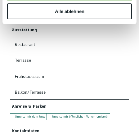
w
Sprachkenntnisse
Alle ablehnen
a
Deutsch, Englisch
h
l
Ausstattung
Restaurant
Terrasse
Frühstücksraum
Balkon/Terrasse
Anreise & Parken
Anreise mit dem Auto
Anreise mit öffentlichen Verkehrsmitteln
Kontaktdaten