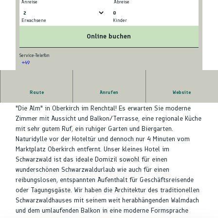
Anreise
Abreise
0
Erwachsene
Kinder
© tomas
© tomas
Online buchen
Service-Telefon
+49
© tomas
Route
Anrufen
Website
Herzlich willkommen in unserem neuen Hotel im Schwarzwald
"Die Alm" in Oberkirch im Renchtal! Es erwarten Sie moderne
Zimmer mit Aussicht und Balkon/Terrasse, eine regionale Küche
mit sehr gutem Ruf, ein ruhiger Garten und Biergarten.
Naturidylle vor der Hoteltür und dennoch nur 4 Minuten vom
Marktplatz Oberkirch entfernt. Unser kleines Hotel im
Schwarzwald ist das ideale Domizil sowohl für einen
wunderschönen Schwarzwaldurlaub wie auch für einen
reibungslosen, entspannten Aufenthalt für Geschäftsreisende
oder Tagungsgäste. Wir haben die Architektur des traditionellen
Schwarzwaldhauses mit seinem weit herabhängenden Walmdach
und dem umlaufenden Balkon in eine moderne Formsprache