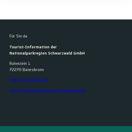
Für Sie da
Tourist-Information der
Nationalparkregion Schwarzwald GmbH
Ruhestein 1
72270 Baiersbronn
+49 7442-18016-20
service@nationalparkregion-schwarzwald.de
F
Y
I
K
a
o
n
o
c
u
s
m
e
t
t
o
b
u
a
o
o
b
g
t