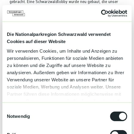
gebracht. Eine Schwarzwaldlobby wurde neu gebaut, die unser
traditionelles Restaurant Almstüble mit dem neuen
Zimmerntrakt verbindet, und aus dem alten Heuboden wurde ein
moderner Tagungsraum. Mit riesigen Fenstern holen wir die
herrliche Natur und die Jahreszeiten in unser Hotel hinein. Die
natürlichen Farben des Schwarzwalds, ergänzt durch eine
Die Nationalparkregion Schwarzwald verwendet
"Powerfarbe", führen wir im Design fort. Und weil wir viel Holz
Cookies auf dieser Website
verwendet haben, riecht es auch überall in der Alm "nach
Wir verwenden Cookies, um Inhalte und Anzeigen zu
Schwarzwald".
personalisieren, Funktionen für soziale Medien anbieten
zu können und die Zugriffe auf unsere Website zu
analysieren. Außerdem geben wir Informationen zu Ihrer
Verwendung unserer Website an unsere Partner für
soziale Medien, Werbung und Analysen weiter. Unsere
Preise & Verfügbarkeit
Partner führen diese Informationen möglicherweise mit
weiteren Daten zusammen, die Sie ihnen bereitgestellt
haben oder die sie im Rahmen Ihrer Nutzung der Dienste
E
gesammelt haben.
Notwendig
i
Gut zu wissen
n
w