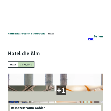
Z
DE
u
Telefon
Suche
m
I
n
h
a
Nationalparkregion Schwarzwald
Hotel
Teilen
PDF
l
t
Hotel die Alm
Hotel
ab 75,00 €
Reisezeitraum wählen
-