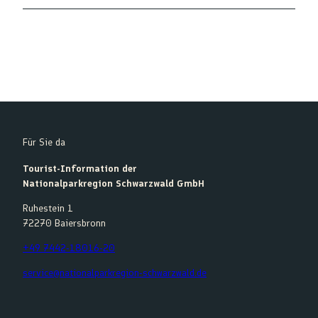
Für Sie da
Tourist-Information der
Nationalparkregion Schwarzwald GmbH
Ruhestein 1
72270 Baiersbronn
+49 7442-18016-20
service@nationalparkregion-schwarzwald.de
F
Y
I
K