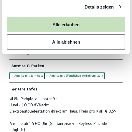
Details zeigen
s
a
Gästeküche
u
Alle erlauben
s
Wireless-Lan
w
Alle ablehnen
a
Zahlungsmöglichkeiten
h
Barzahlung, EC-Karte
l
Anreise & Parken
Anreise mit dem Auto
Anreise mit öffentlichen Verkehrsmitteln
Weitere Infos
WLAN, Parkplatz - kostenfrei
Hund - 10,00 €/Nacht
Elektroautoladestation direkt am Haus. Preis pro KWH € 0.59
Anreise ab 14:00 Uhr (Spätanreise via Keyless Pincode
möglich)