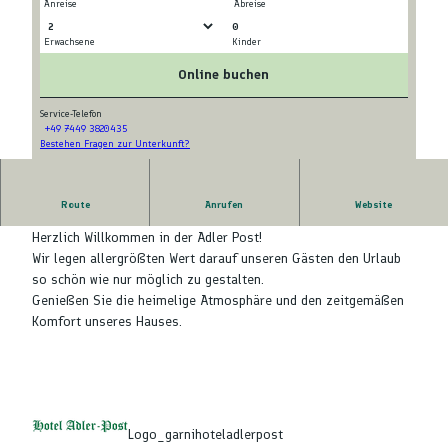
Anreise
Abreise
0
Erwachsene
Kinder
© Hotel Adler-Post
© Hotel Adler-Post
Online buchen
Service-Telefon
+49 7449 3820435
Bestehen Fragen zur Unterkunft?
© Hotel Adler-Post
Route
Anrufen
Website
Ankommen und sich wohl fühlen...
Herzlich Willkommen in der Adler Post!
Wir legen allergrößten Wert darauf unseren Gästen den Urlaub
so schön wie nur möglich zu gestalten.
Genießen Sie die heimelige Atmosphäre und den zeitgemäßen
Komfort unseres Hauses.
Logo_garnihoteladlerpost