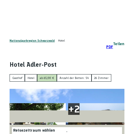
Z
DE
u
Telefon
Suche
m
I
n
h
a
Nationalparkregion Schwarzwald
Hotel
Teilen
PDF
l
t
Hotel Adler-Post
Gasthof
Hotel
ab 65,00 €
Anzahl der Betten: 54
26 Zimmer
Reisezeitraum wählen
-