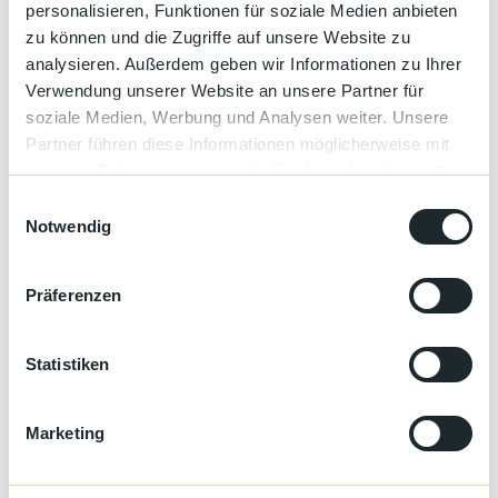
personalisieren, Funktionen für soziale Medien anbieten
Einzelzimmer
3
zu können und die Zugriffe auf unsere Website zu
Doppelzimmer
16
analysieren. Außerdem geben wir Informationen zu Ihrer
Mehrbettzimmer
1
Verwendung unserer Website an unsere Partner für
soziale Medien, Werbung und Analysen weiter. Unsere
Parkplätze
Partner führen diese Informationen möglicherweise mit
weiteren Daten zusammen, die Sie ihnen bereitgestellt
Busparkplatz
haben oder die sie im Rahmen Ihrer Nutzung der Dienste
E
gesammelt haben.
Notwendig
i
Parkplatz
n
w
Präferenzen
Sprachkenntnisse
i
Deutsch, Englisch
l
l
Statistiken
Ausstattung
i
g
Marketing
Aufenthaltsraum
u
n
Kinderbett
g