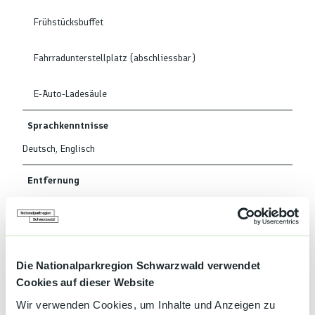
Frühstücksbuffet
Fahrradunterstellplatz (abschliessbar)
E-Auto-Ladesäule
Sprachkenntnisse
Deutsch, Englisch
Entfernung
Entfernung zum See: 10 m
Kapazität
Die Nationalparkregion Schwarzwald verwendet
Anzahl Betten
54
Cookies auf dieser Website
Gesamtzahl der Zimmer
26
Wir verwenden Cookies, um Inhalte und Anzeigen zu